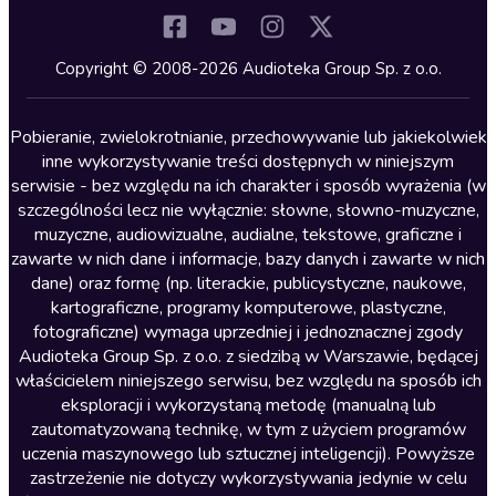
Komedia
Kryminały
Copyright © 2008-2026 Audioteka Group Sp. z o.o.
Lektury szkolne
Literatura anglojęzyczna
Pobieranie, zwielokrotnianie, przechowywanie lub jakiekolwiek
inne wykorzystywanie treści dostępnych w niniejszym
Literatura faktu
serwisie - bez względu na ich charakter i sposób wyrażenia (w
szczególności lecz nie wyłącznie: słowne, słowno-muzyczne,
Literatura obyczajowa
muzyczne, audiowizualne, audialne, tekstowe, graficzne i
Literatura piękna obca
zawarte w nich dane i informacje, bazy danych i zawarte w nich
dane) oraz formę (np. literackie, publicystyczne, naukowe,
Literatura piękna polska
kartograficzne, programy komputerowe, plastyczne,
Nagrania relaksacyjne
fotograficzne) wymaga uprzedniej i jednoznacznej zgody
Audioteka Group Sp. z o.o. z siedzibą w Warszawie, będącej
Nauka języków
właścicielem niniejszego serwisu, bez względu na sposób ich
Nauki humanistyczne
eksploracji i wykorzystaną metodę (manualną lub
zautomatyzowaną technikę, w tym z użyciem programów
Podcasty i audycje
uczenia maszynowego lub sztucznej inteligencji). Powyższe
Polityka
zastrzeżenie nie dotyczy wykorzystywania jedynie w celu