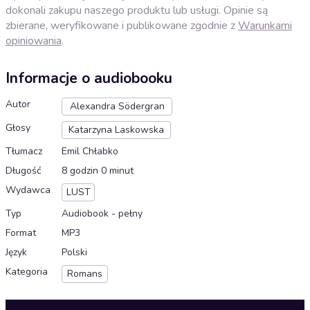
dokonali zakupu naszego produktu lub usługi. Opinie są
zbierane, weryfikowane i publikowane zgodnie z
Warunkami
opiniowania
.
Informacje o audiobooku
Autor
Alexandra Södergran
Głosy
Katarzyna Laskowska
Tłumacz
Emil Chłabko
Długość
8 godzin 0 minut
Wydawca
LUST
Typ
Audiobook - pełny
Format
MP3
Język
Polski
Kategoria
Romans