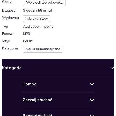
Głosy
Wojciech Żołądkowicz
Długość
9 godzin 56 minut
Wydawca
Fabryka Słów
Typ
Audiobook - pełny
Format
MP3
Język
Polski
Kategoria
Nauki humanistyczne
Kategorie
Nowości
Pomoc
Oferty specjalne
Kontakt
Bestsellery
Zacznij słuchać
Pomoc
Audioseriale
Audioteka Klub
Regulamin
Biografie
Przydatne linki