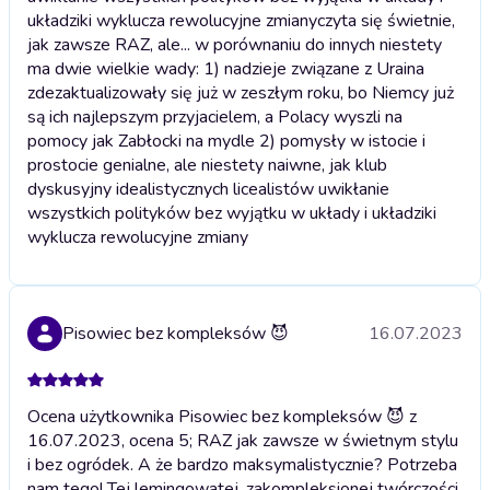
układziki wyklucza rewolucyjne zmiany
czyta się świetnie,
jak zawsze RAZ, ale... w porównaniu do innych niestety
ma dwie wielkie wady: 1) nadzieje związane z Uraina
zdezaktualizowały się już w zeszłym roku, bo Niemcy już
są ich najlepszym przyjacielem, a Polacy wyszli na
pomocy jak Zabłocki na mydle 2) pomysły w istocie i
prostocie genialne, ale niestety naiwne, jak klub
dyskusyjny idealistycznych licealistów uwikłanie
wszystkich polityków bez wyjątku w układy i układziki
wyklucza rewolucyjne zmiany
Pisowiec bez kompleksów 😈
16.07.2023
Ocena użytkownika Pisowiec bez kompleksów 😈 z
16.07.2023, ocena 5; RAZ jak zawsze w świetnym stylu
i bez ogródek. A że bardzo maksymalistycznie? Potrzeba
nam tego! Tej lemingowatej, zakompleksionej twórczości