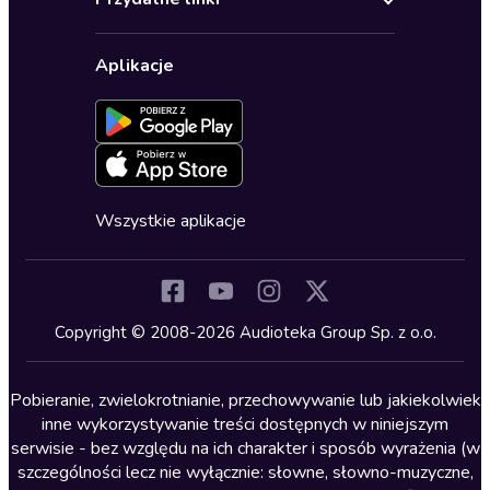
Karnety
Polityka prywatności
Biznes, marketing, ekonomia
Wybierz wersję językową
Karty upominkowe
Ustawienia prywatności
Dla dzieci
Aplikacje
Dołącz do newslettera
Aktywuj kartę
Formularz zgłaszania nielegalnych treści
Dla młodzieży
Blog
Oferta dla firm i bibliotek
Deklaracja dostępności
Erotyczne
Zapowiedzi
Fantastyka
Cykle audiobooków
Horror
Wszystkie aplikacje
Inne języki
Komedia
Kryminały
Copyright © 2008-2026 Audioteka Group Sp. z o.o.
Lektury szkolne
Literatura anglojęzyczna
Pobieranie, zwielokrotnianie, przechowywanie lub jakiekolwiek
inne wykorzystywanie treści dostępnych w niniejszym
Literatura faktu
serwisie - bez względu na ich charakter i sposób wyrażenia (w
szczególności lecz nie wyłącznie: słowne, słowno-muzyczne,
Literatura obyczajowa