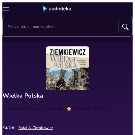
Wielka Polska
Czas trwania
9 godzin 56 minut
Ocena
4
(106 ocen)
Autor
Rafał A. Ziemkiewicz