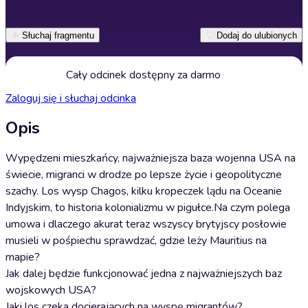
Słuchaj fragmentu
Dodaj do ulubionych
Cały odcinek dostępny za darmo
Zaloguj się i słuchaj odcinka
Opis
Wypędzeni mieszkańcy, najważniejsza baza wojenna USA na
świecie, migranci w drodze po lepsze życie i geopolityczne
szachy. Los wysp Chagos, kilku kropeczek lądu na Oceanie
Indyjskim, to historia kolonializmu w pigułce.Na czym polega
umowa i dlaczego akurat teraz wszyscy brytyjscy posłowie
musieli w pośpiechu sprawdzać, gdzie leży Mauritius na
mapie?
Jak dalej będzie funkcjonować jedna z najważniejszych baz
wojskowych USA?
Jaki los czeka docierających na wyspę migrantów?