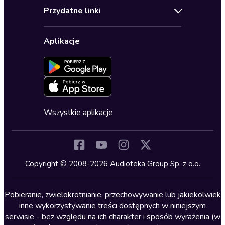
Audioteka Klub
Regulamin
Biografie
Przydatne linki
Karnety
Polityka prywatności
Biznes, marketing, ekonomia
Wybierz wersję językową
Karty upominkowe
Ustawienia prywatności
Dla dzieci
Aplikacje
Dołącz do newslettera
Aktywuj kartę
Formularz zgłaszania nielegalnych treści
Dla młodzieży
Blog
Oferta dla firm i bibliotek
Deklaracja dostępności
Erotyczne
Zapowiedzi
Fantastyka
Cykle audiobooków
Horror
Wszystkie aplikacje
Inne języki
Komedia
Kryminały
Copyright © 2008-2026 Audioteka Group Sp. z o.o.
Lektury szkolne
Literatura anglojęzyczna
Pobieranie, zwielokrotnianie, przechowywanie lub jakiekolwiek
inne wykorzystywanie treści dostępnych w niniejszym
Literatura faktu
serwisie - bez względu na ich charakter i sposób wyrażenia (w