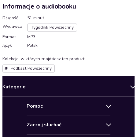
Informacje o audiobooku
Długość
51 minut
Wydawca
Tygodnik Powszechny
Format
MP3
Język
Polski
Kolekcje, w których znajdziesz ten produkt
:
Podkast Powszechny
Kategorie
Nowości
Pomoc
Oferty specjalne
Kontakt
Bestsellery
Zacznij słuchać
Pomoc
Audioseriale