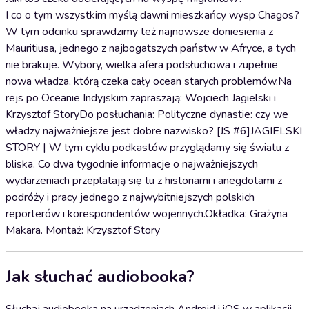
I co o tym wszystkim myślą dawni mieszkańcy wysp Chagos?
W tym odcinku sprawdzimy też najnowsze doniesienia z
Mauritiusa, jednego z najbogatszych państw w Afryce, a tych
nie brakuje. Wybory, wielka afera podsłuchowa i zupełnie
nowa władza, którą czeka cały ocean starych problemów.Na
rejs po Oceanie Indyjskim zapraszają: Wojciech Jagielski i
Krzysztof StoryDo posłuchania: Polityczne dynastie: czy we
władzy najważniejsze jest dobre nazwisko? [JS #6]JAGIELSKI
STORY | W tym cyklu podkastów przyglądamy się światu z
bliska. Co dwa tygodnie informacje o najważniejszych
wydarzeniach przeplatają się tu z historiami i anegdotami z
podróży i pracy jednego z najwybitniejszych polskich
reporterów i korespondentów wojennych.Okładka: Grażyna
Makara. Montaż: Krzysztof Story
Jak słuchać audiobooka?
Słuchaj audiobooka na urządzeniach Android i iOS w aplikacji