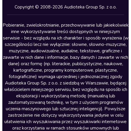
Kryminały
Copyright © 2008-2026 Audioteka Group Sp. z o.o.
Lektury szkolne
Literatura anglojęzyczna
Pobieranie, zwielokrotnianie, przechowywanie lub jakiekolwiek
inne wykorzystywanie treści dostępnych w niniejszym
Literatura faktu
serwisie - bez względu na ich charakter i sposób wyrażenia (w
szczególności lecz nie wyłącznie: słowne, słowno-muzyczne,
Literatura obyczajowa
muzyczne, audiowizualne, audialne, tekstowe, graficzne i
Literatura piękna obca
zawarte w nich dane i informacje, bazy danych i zawarte w nich
dane) oraz formę (np. literackie, publicystyczne, naukowe,
Literatura piękna polska
kartograficzne, programy komputerowe, plastyczne,
Nagrania relaksacyjne
fotograficzne) wymaga uprzedniej i jednoznacznej zgody
Audioteka Group Sp. z o.o. z siedzibą w Warszawie, będącej
Nauka języków
właścicielem niniejszego serwisu, bez względu na sposób ich
Nauki humanistyczne
eksploracji i wykorzystaną metodę (manualną lub
zautomatyzowaną technikę, w tym z użyciem programów
Podcasty i audycje
uczenia maszynowego lub sztucznej inteligencji). Powyższe
Polityka
zastrzeżenie nie dotyczy wykorzystywania jedynie w celu
ułatwienia ich wyszukiwania przez wyszukiwarki internetowe
Prasa
oraz korzystania w ramach stosunków umownych lub