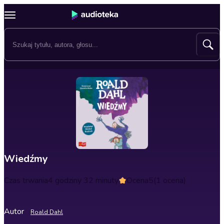
Wiedźmy
Czas trwania
4 godziny 32 minuty
Ocena
5
(1 ocena)
Autor
Roald Dahl