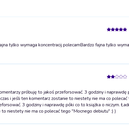
ajna tylko wymaga koncentracij polecam
Bardzo fajna tylko wym
ntarzy próbuję to jakoś przeforsować. 3 godziny i naprawdę p
s czas i jeśli ten komentarz zostanie to niestety nie ma co polecać
forsować. 3 godziny i naprawdę póki co to książka o niczym. Ład
nie to niestety nie ma co polecać tego "Mocnego debiutu" :) )