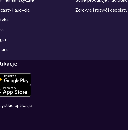
ki humanistyczne
Superprodukcje Audioteki
casty i audycje
Zdrowie i rozwój osobisty
ityka
sa
gia
mans
likacje
ystkie aplikacje