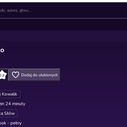
ło
Dodaj do ulubionych
3,8
j Kowalik
in 24 minuty
ka Słów
ok - pełny