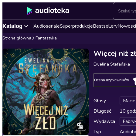
Audioseriale
Superprodukcje
Bestsellery
Nowości
Katalog
Strona główna
Fantastyka
Więcej niż z
Ewelina Stefańska
Ocena użytkowników
Głosy
Macie
Długość
10 godz
Wydawca
Fabry
Typ
Audiobo