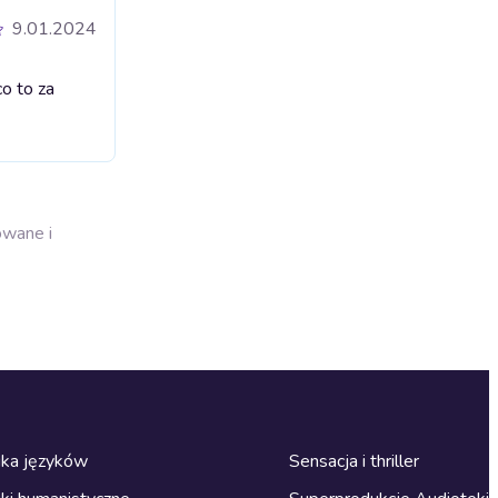
9.01.2024
co to za
owane i
ka języków
Sensacja i thriller