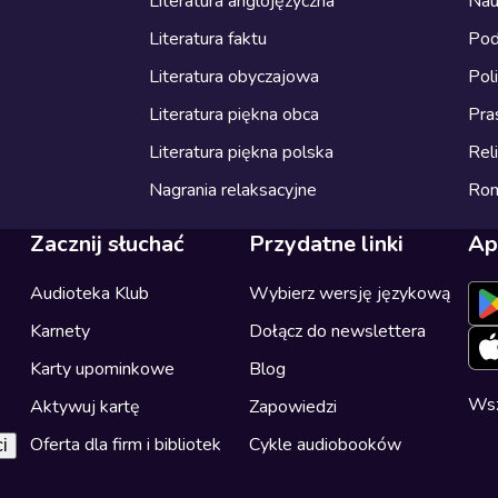
Literatura anglojęzyczna
Nau
Literatura faktu
Pod
Literatura obyczajowa
Pol
Literatura piękna obca
Pra
Literatura piękna polska
Reli
Nagrania relaksacyjne
Ro
Zacznij słuchać
Przydatne linki
Ap
Audioteka Klub
Wybierz wersję językową
Karnety
Dołącz do newslettera
Karty upominkowe
Blog
Wsz
Aktywuj kartę
Zapowiedzi
Oferta dla firm i bibliotek
Cykle audiobooków
i