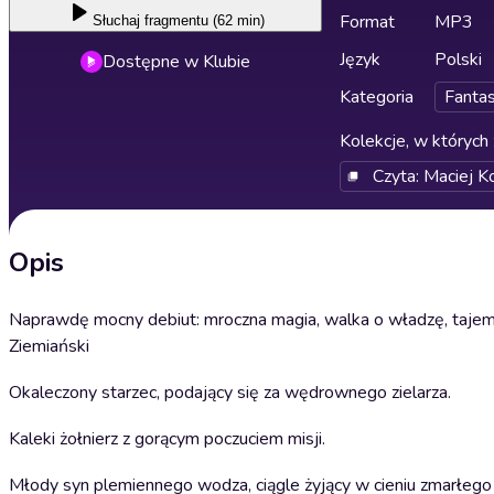
Format
MP3
Słuchaj
fragmentu (62 min)
Język
Polski
Dostępne w Klubie
Kategoria
Fanta
Kolekcje, w których 
Czyta: Maciej K
Opis
Naprawdę mocny debiut: mroczna magia, walka o władzę, tajemn
Ziemiański
Okaleczony starzec, podający się za wędrownego zielarza.
Kaleki żołnierz z gorącym poczuciem misji.
Młody syn plemiennego wodza, ciągle żyjący w cieniu zmarłego 