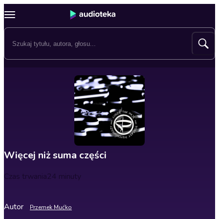
Więcej niż suma części
Czas trwania
24 minuty
Autor
Przemek Mućko