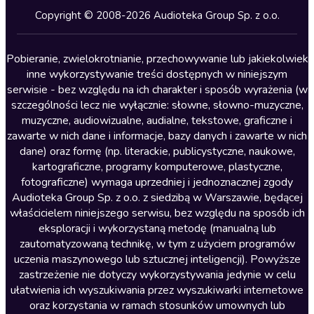
Kryminały
Copyright © 2008-2026 Audioteka Group Sp. z o.o.
Lektury szkolne
Literatura anglojęzyczna
Pobieranie, zwielokrotnianie, przechowywanie lub jakiekolwiek
inne wykorzystywanie treści dostępnych w niniejszym
Literatura faktu
serwisie - bez względu na ich charakter i sposób wyrażenia (w
szczególności lecz nie wyłącznie: słowne, słowno-muzyczne,
Literatura obyczajowa
muzyczne, audiowizualne, audialne, tekstowe, graficzne i
Literatura piękna obca
zawarte w nich dane i informacje, bazy danych i zawarte w nich
dane) oraz formę (np. literackie, publicystyczne, naukowe,
Literatura piękna polska
kartograficzne, programy komputerowe, plastyczne,
Nagrania relaksacyjne
fotograficzne) wymaga uprzedniej i jednoznacznej zgody
Audioteka Group Sp. z o.o. z siedzibą w Warszawie, będącej
Nauka języków
właścicielem niniejszego serwisu, bez względu na sposób ich
Nauki humanistyczne
eksploracji i wykorzystaną metodę (manualną lub
zautomatyzowaną technikę, w tym z użyciem programów
Podcasty i audycje
uczenia maszynowego lub sztucznej inteligencji). Powyższe
Polityka
zastrzeżenie nie dotyczy wykorzystywania jedynie w celu
ułatwienia ich wyszukiwania przez wyszukiwarki internetowe
Prasa
oraz korzystania w ramach stosunków umownych lub