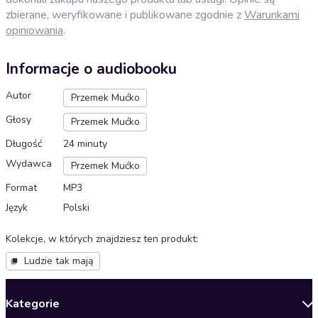
zbierane, weryfikowane i publikowane zgodnie z
Warunkami
opiniowania
.
Informacje o audiobooku
Autor
Przemek Mućko
Głosy
Przemek Mućko
Długość
24 minuty
Wydawca
Przemek Mućko
Format
MP3
Język
Polski
Kolekcje, w których znajdziesz ten produkt
:
Ludzie tak mają
Kategorie