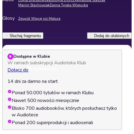
Edyta Brentkowska
Justyna Dończyk
Klaudia Staszak
Marcin Stachowiak
Żanna Tyrała-Wierucka
Głosy
Zespół Więcej niż Matura
Słuchaj fragmentu
Dodaj do ulubionych
Dostępne w Klubie
W ramach subskrypcji Audioteka Klub
Dołącz do
14 dni za darmo na start
Ponad 50.000 tytułów w ramach Klubu
Nawet 500 nowości miesięcznie
Blisko 700 audiobooków, których posłuchasz tylko
w Audiotece
Ponad 200 superprodukcji i audioseriali