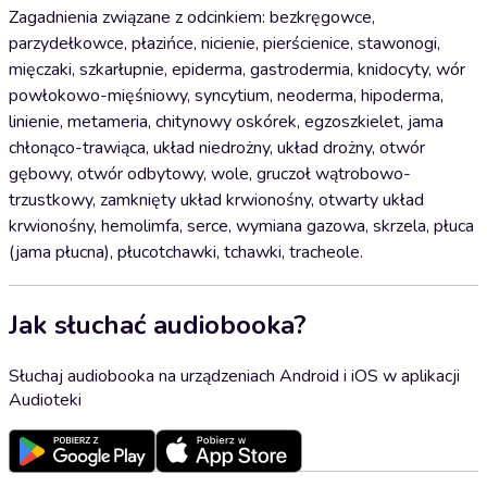
Zagadnienia związane z odcinkiem: bezkręgowce,
parzydełkowce, płazińce, nicienie, pierścienice, stawonogi,
mięczaki, szkarłupnie, epiderma, gastrodermia, knidocyty, wór
powłokowo-mięśniowy, syncytium, neoderma, hipoderma,
linienie, metameria, chitynowy oskórek, egzoszkielet, jama
chłonąco-trawiąca, układ niedrożny, układ drożny, otwór
gębowy, otwór odbytowy, wole, gruczoł wątrobowo-
trzustkowy, zamknięty układ krwionośny, otwarty układ
krwionośny, hemolimfa, serce, wymiana gazowa, skrzela, płuca
(jama płucna), płucotchawki, tchawki, tracheole.
Jak słuchać audiobooka?
Słuchaj audiobooka na urządzeniach Android i iOS w aplikacji
Audioteki