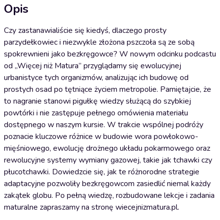
Opis
Czy zastanawialiście się kiedyś, dlaczego prosty
parzydełkowiec i niezwykle złożona pszczoła są ze sobą
spokrewnieni jako bezkręgowce? W nowym odcinku podcastu
od „Więcej niż Matura” przyglądamy się ewolucyjnej
urbanistyce tych organizmów, analizując ich budowę od
prostych osad po tętniące życiem metropolie. Pamiętajcie, że
to nagranie stanowi pigułkę wiedzy służącą do szybkiej
powtórki i nie zastępuje pełnego omówienia materiału
dostępnego w naszym kursie. W trakcie wspólnej podróży
poznacie kluczowe różnice w budowie wora powłokowo-
mięśniowego, ewolucję drożnego układu pokarmowego oraz
rewolucyjne systemy wymiany gazowej, takie jak tchawki czy
płucotchawki. Dowiedzcie się, jak te różnorodne strategie
adaptacyjne pozwoliły bezkręgowcom zasiedlić niemal każdy
zakątek globu. Po pełną wiedzę, rozbudowane lekcje i zadania
maturalne zapraszamy na stronę wiecejnizmatura.pl.