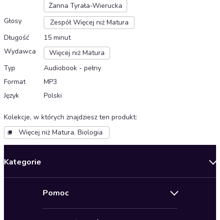
Żanna Tyrała-Wierucka
Głosy
Zespół Więcej niż Matura
Długość
15 minut
Wydawca
Więcej niż Matura
Typ
Audiobook - pełny
Format
MP3
Język
Polski
Kolekcje, w których znajdziesz ten produkt
:
Więcej niż Matura. Biologia
Kategorie
Nowości
Pomoc
Oferty specjalne
Kontakt
Bestsellery