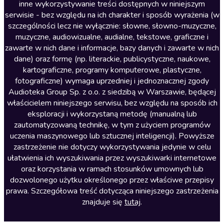
inne wykorzystywanie treści dostępnych w niniejszym
Literatura faktu
serwisie - bez względu na ich charakter i sposób wyrażenia (w
szczególności lecz nie wyłącznie: słowne, słowno-muzyczne,
Literatura obyczajowa
muzyczne, audiowizualne, audialne, tekstowe, graficzne i
Literatura piękna obca
zawarte w nich dane i informacje, bazy danych i zawarte w nich
dane) oraz formę (np. literackie, publicystyczne, naukowe,
Literatura piękna polska
kartograficzne, programy komputerowe, plastyczne,
Nagrania relaksacyjne
fotograficzne) wymaga uprzedniej i jednoznacznej zgody
Audioteka Group Sp. z o.o. z siedzibą w Warszawie, będącej
Nauka języków
właścicielem niniejszego serwisu, bez względu na sposób ich
Nauki humanistyczne
eksploracji i wykorzystaną metodę (manualną lub
zautomatyzowaną technikę, w tym z użyciem programów
Podcasty i audycje
uczenia maszynowego lub sztucznej inteligencji). Powyższe
Polityka
zastrzeżenie nie dotyczy wykorzystywania jedynie w celu
ułatwienia ich wyszukiwania przez wyszukiwarki internetowe
Prasa
oraz korzystania w ramach stosunków umownych lub
Religia
dozwolonego użytku określonego przez właściwe przepisy
prawa. Szczegółowa treść dotycząca niniejszego zastrzeżenia
Romans
znajduje się
tutaj
.
Sensacja i thriller