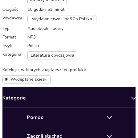
Długość
10 godzin 51 minut
Wydawca
Wydawnictwo Lind&Co Polska
Typ
Audiobook - pełny
Format
MP3
Język
Polski
Kategoria
Literatura obyczajowa
Kolekcje, w których znajdziesz ten produkt
:
Wydeptane ścieżki
Kategorie
Nowości
Pomoc
Oferty specjalne
Kontakt
Bestsellery
Zacznij słuchać