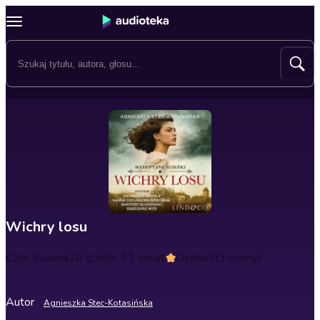
Wichry losu
Czas trwania
10 godzin 51 minut
Ocena
5
(3 oceny)
Autor
Agnieszka Stec-Kotasińska