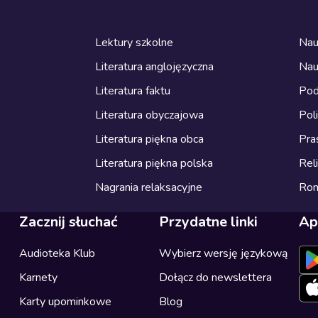
Lektury szkolne
Nau
Literatura anglojęzyczna
Nau
Literatura faktu
Pod
Literatura obyczajowa
Pol
Literatura piękna obca
Pra
Literatura piękna polska
Reli
Nagrania relaksacyjne
Ro
Zacznij słuchać
Przydatne linki
Ap
Audioteka Klub
Wybierz wersję językową
Karnety
Dołącz do newslettera
Karty upominkowe
Blog