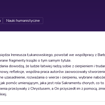
a
Nauki humanistyczne
Księdza Ireneusza Łukanowskiego, powstał we współpracy z Barba
brane fragmenty książki o tym samym tytule.
ania dowodzą, że ludzie łatwiej radzą sobie z cierpieniem i trudam
ozmowy, refleksje, wspólna praca autorów zaowocowały stworzen
e uzasadnienie, rozważania o wierze i cierpieniu, wybrane naboż
, jak pomóc umierającym, jaka jest rola Sakramentu chorych, co to
ienia przeżywały z Chrystusem, a On przyszedł im z pomocą, zmie
kiej.