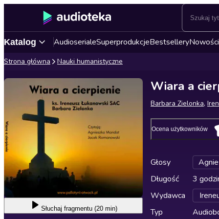
Audioseriale
Superprodukcje
Bestsellery
Nowości
Katalog
Strona główna
Nauki humanistyczne
Wiara a cier
Barbara Zielonka
,
Ire
Ocena użytkowników
Głosy
Agnie
Długość
3 godzi
Wydawca
Irene
Słuchaj
fragmentu (20 min)
Typ
Audiobo