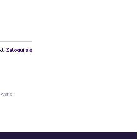
kt.
Zaloguj się
owane i