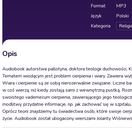
Format
MP3
Język
Polski
Kategoria
Religi
Opis
Audiobook autorstwa pallotyna, doktora teologii duchowości, 
Tematem wiodącym jest problem cierpienia i wiary. Zawiera wy
Wiara i cierpienie są ze sobą nierozerwalnie związane. Liczne bad
w coś wierzą, niż kiedy zostają sami z wewnętrzną pustką. R
swoistego vademecum cierpienia, zawierającego jego teologiczn
modlitwy, przydatne informacje, np. jak zachować się w szpitalu
Oprócz teorii znajdziemy tu świadectwa osób, które swoje cierp
życie. Audiobook został ubogacony wierszami Jolanty Wiśniews