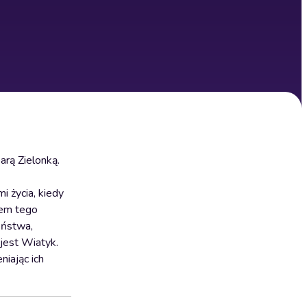
rą Zielonką.
i życia, kiedy
iem tego
eństwa,
 jest Wiatyk.
niając ich