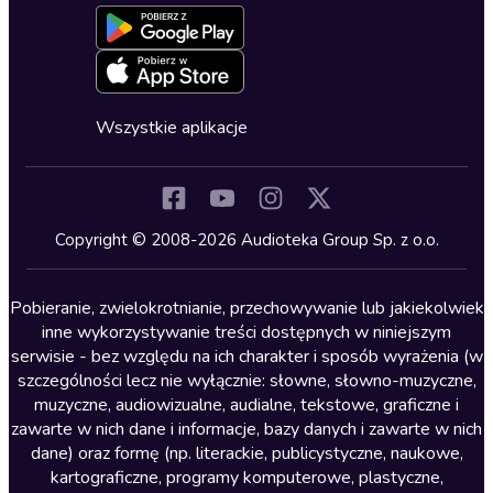
Formularz zgłaszania nielegalnych treści
Dla młodzieży
Blog
Oferta dla firm i bibliotek
Deklaracja dostępności
Erotyczne
Zapowiedzi
Fantastyka
Cykle audiobooków
Horror
Wszystkie aplikacje
Inne języki
Komedia
Kryminały
Copyright © 2008-2026 Audioteka Group Sp. z o.o.
Lektury szkolne
Literatura anglojęzyczna
Pobieranie, zwielokrotnianie, przechowywanie lub jakiekolwiek
inne wykorzystywanie treści dostępnych w niniejszym
Literatura faktu
serwisie - bez względu na ich charakter i sposób wyrażenia (w
szczególności lecz nie wyłącznie: słowne, słowno-muzyczne,
Literatura obyczajowa
muzyczne, audiowizualne, audialne, tekstowe, graficzne i
Literatura piękna obca
zawarte w nich dane i informacje, bazy danych i zawarte w nich
dane) oraz formę (np. literackie, publicystyczne, naukowe,
Literatura piękna polska
kartograficzne, programy komputerowe, plastyczne,