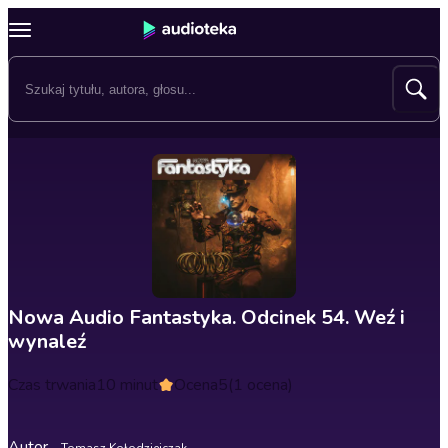
Nowa Audio Fantastyka. Odcinek 54. Weź i
wynaleź
Czas trwania
10 minut
Ocena
5
(1 ocena)
Autor