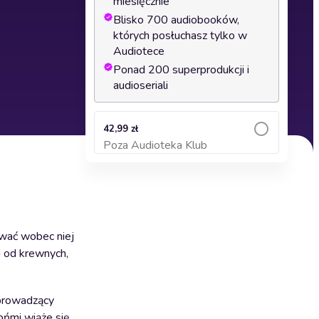
miesięcznie
Blisko 700 audiobooków,
których posłuchasz tylko w
Audiotece
Ponad 200 superprodukcji i
audioseriali
42,99 zł
Poza Audioteka Klub
Dodaj do koszyka
ować wobec niej
u od krewnych,
 prowadzący
ońmi wiąże się