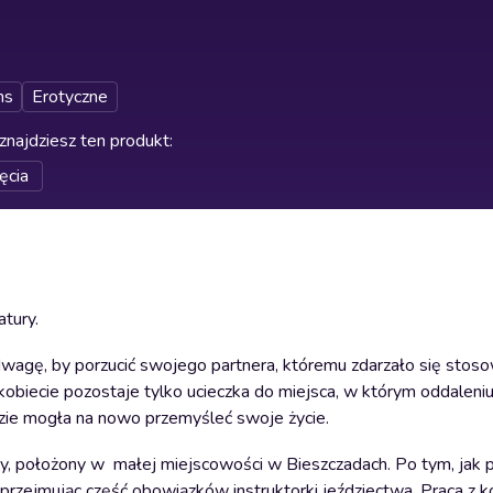
ns
Erotyczne
znajdziesz ten produkt
:
ęcia
atury.
dwagę, by porzucić swojego partnera, któremu zdarzało się stos
obiecie pozostaje tylko ucieczka do miejsca, w którym oddaleni
dzie mogła na nowo przemyśleć swoje życie.
anny, położony w małej miejscowości w Bieszczadach. Po tym, jak
przejmując część obowiązków instruktorki jeździectwa. Praca z k