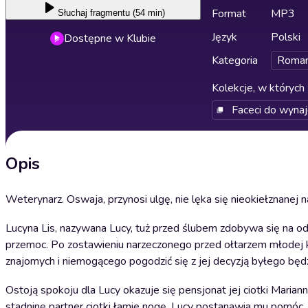
Format
MP3
Słuchaj
fragmentu (54 min)
Język
Polski
Dostępne w Klubie
Kategoria
Roma
Kolekcje, w których 
Faceci do wynaj
Opis
Weterynarz. Oswaja, przynosi ulgę, nie lęka się nieokiełznanej n
Lucyna Lis, nazywana Lucy, tuż przed ślubem zdobywa się na o
przemoc. Po zostawieniu narzeczonego przed ołtarzem młodej k
znajomych i niemogącego pogodzić się z jej decyzją byłego bę
Ostoją spokoju dla Lucy okazuje się pensjonat jej ciotki Mari
stadninę partner ciotki łamie nogę, Lucy postanawia mu pomóc, 