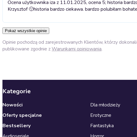
Ocena użytkownika iza z 11.01.2025, ocena 5; historia bardz
Krzysztof 🙂
historia bardzo ciekawa. bardzo polubiłam bohate
Pokaż wszystkie opinie
Opinie pochodzą od zarejestrowanych Klientów, którzy dokonali 
publikowane zgodnie z
Warunkami opiniowania
.
Kategorie
Nowości
Dla młodzieży
Oferty specjalne
Erotyczne
Bestsellery
Fantastyka
Audioseriale
Horror