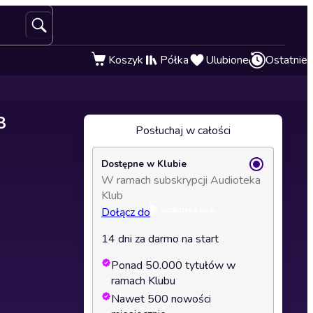
Koszyk
Półka
Ulubione
Ostatnie
8
Posłuchaj w całości
Dostępne w Klubie
W ramach subskrypcji Audioteka
Klub
Dołącz do
14 dni za darmo na start
Ponad 50.000 tytułów w
ramach Klubu
Nawet 500 nowości