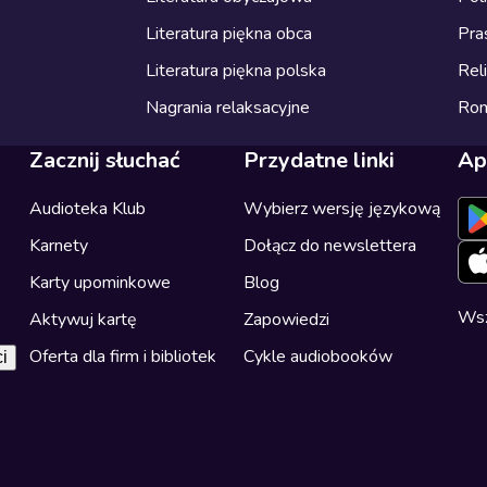
Literatura piękna obca
Pra
Literatura piękna polska
Reli
Nagrania relaksacyjne
Ro
Zacznij słuchać
Przydatne linki
Ap
Audioteka Klub
Wybierz wersję językową
Karnety
Dołącz do newslettera
Karty upominkowe
Blog
Wsz
Aktywuj kartę
Zapowiedzi
Oferta dla firm i bibliotek
Cykle audiobooków
i