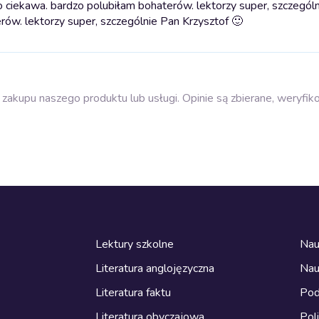
o ciekawa. bardzo polubiłam bohaterów. lektorzy super, szczegól
rów. lektorzy super, szczególnie Pan Krzysztof 🙂
zakupu naszego produktu lub usługi. Opinie są zbierane, weryfik
Lektury szkolne
Nau
Literatura anglojęzyczna
Nau
Literatura faktu
Pod
Literatura obyczajowa
Pol