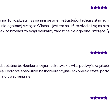
 na 16 rozdziale i są na nim pewne nieścisłości Tadeusz złamał n
a nie ogolonej szczęce 🤪
haha... jestem na 16 rozdziale i są na n
nek to brodacz to skąd delikatny zarost na nie ogolonej szczęce 
bsolutnie bezkonkurencyjna- cokolwiek czyta, podwyższa jakość 
ię.
Lektorka absolutnie bezkonkurencyjna- cokolwiek czyta, pod
ia o uwalnianiu się.