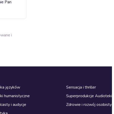
nie Pan
owane i
ka języków
Sensacja i thriller
ki humanistyczne
Superprodukcje Audioteki
casty i audycje
Zdrowie i rozwój osobisty
ityka