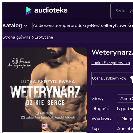
Audioseriale
Superprodukcje
Bestsellery
Nowości
Katalog
Strona główna
Erotyczne
Weterynarz. 
Ludka Skrzydlewska
Ocena użytkowników
Głosy
Anna 
Długość
8 godzi
Wydawca
Niegr
Typ
Audiobo