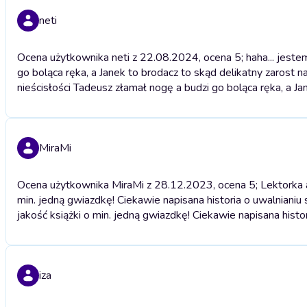
neti
Ocena użytkownika neti z 22.08.2024, ocena 5; haha... jestem
go boląca ręka, a Janek to brodacz to skąd delikatny zarost n
nieścisłości Tadeusz złamał nogę a budzi go boląca ręka, a Ja
MiraMi
Ocena użytkownika MiraMi z 28.12.2023, ocena 5; Lektorka a
min. jedną gwiazdkę! Ciekawie napisana historia o uwalnianiu s
jakość książki o min. jedną gwiazdkę! Ciekawie napisana histor
iza