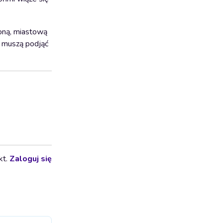
zoną, miastową
e muszą podjąć
kt.
Zaloguj się