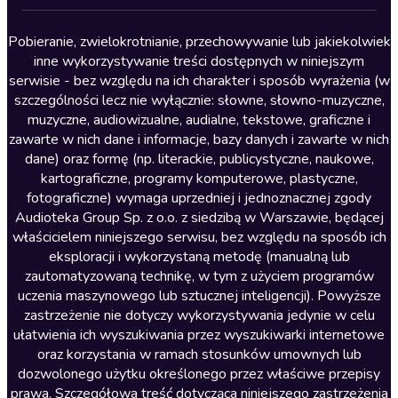
Lektury szkolne
Literatura anglojęzyczna
Pobieranie, zwielokrotnianie, przechowywanie lub jakiekolwiek
inne wykorzystywanie treści dostępnych w niniejszym
Literatura faktu
serwisie - bez względu na ich charakter i sposób wyrażenia (w
szczególności lecz nie wyłącznie: słowne, słowno-muzyczne,
Literatura obyczajowa
muzyczne, audiowizualne, audialne, tekstowe, graficzne i
Literatura piękna obca
zawarte w nich dane i informacje, bazy danych i zawarte w nich
dane) oraz formę (np. literackie, publicystyczne, naukowe,
Literatura piękna polska
kartograficzne, programy komputerowe, plastyczne,
Nagrania relaksacyjne
fotograficzne) wymaga uprzedniej i jednoznacznej zgody
Audioteka Group Sp. z o.o. z siedzibą w Warszawie, będącej
Nauka języków
właścicielem niniejszego serwisu, bez względu na sposób ich
Nauki humanistyczne
eksploracji i wykorzystaną metodę (manualną lub
zautomatyzowaną technikę, w tym z użyciem programów
Podcasty i audycje
uczenia maszynowego lub sztucznej inteligencji). Powyższe
Polityka
zastrzeżenie nie dotyczy wykorzystywania jedynie w celu
ułatwienia ich wyszukiwania przez wyszukiwarki internetowe
Prasa
oraz korzystania w ramach stosunków umownych lub
Religia
dozwolonego użytku określonego przez właściwe przepisy
prawa. Szczegółowa treść dotycząca niniejszego zastrzeżenia