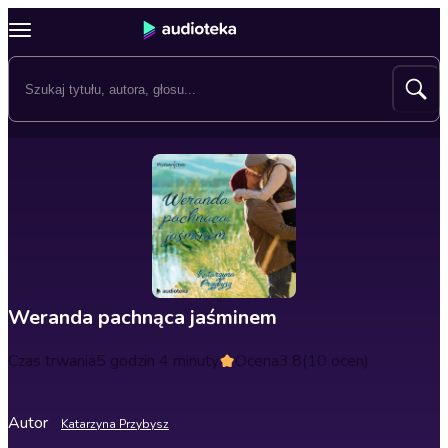
Weranda pachnąca jaśminem
Czas trwania
5 godzin 4 minuty
Ocena
3.8
(10 ocen)
Autor
Katarzyna Przybysz