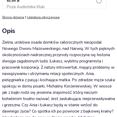
45,99 zł
Poza Audioteka Klub
Dodaj do koszyka
Strona główna
Literatura obyczajowa
Opis
Zielna, urokliwa osada domków całorocznych nieopodal
Nowego Dworu Mazowieckiego, nad Narwią. W tych pięknych
okolicznościach nadrzecznej przyrody rozpoczyna się historia
dwojga zagubionych ludzi. Łukasz, wybitny programista i
pracownik korporacji. Z natury introwertyk, mający problemy w
nawiązywaniu i utrzymaniu relacji społecznych. Ania,
pielęgniarka z pasją i kochająca matka. Po zdradzie męża szuka
spokoju w domu pisarki, Michaliny Korzeniewskiej. W wiosce
jak z bajki rodzi się jesienna znajomość, którą naszym
bohaterom trudno nazwać. Jest zaskakująca, nieprzewidywalna
i grzeszna. Czy Ania i Łukasz będą w stanie wrócić do
dawnego życia? Co spotka ich po powrocie z bajkowej krainy?