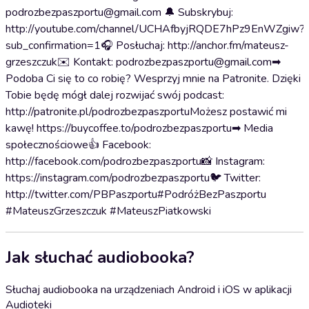
podrozbezpaszportu@gmail.com 🔔 Subskrybuj:
http://youtube.com/channel/UCHAfbyjRQDE7hPz9EnWZgiw?
sub_confirmation=1🎧 Posłuchaj: http://anchor.fm/mateusz-
grzeszczuk✉️ Kontakt: podrozbezpaszportu@gmail.com➡
Podoba Ci się to co robię? Wesprzyj mnie na Patronite. Dzięki
Tobie będę mógł dalej rozwijać swój podcast:
http://patronite.pl/podrozbezpaszportuMożesz postawić mi
kawę! https://buycoffee.to/podrozbezpaszportu➡ Media
społecznościowe👍 Facebook:
http://facebook.com/podrozbezpaszportu📸 Instagram:
https://instagram.com/podrozbezpaszportu🐦 Twitter:
http://twitter.com/PBPaszportu#PodróżBezPaszportu
#MateuszGrzeszczuk #MateuszPiatkowski
Jak słuchać audiobooka?
Słuchaj audiobooka na urządzeniach Android i iOS w aplikacji
Audioteki