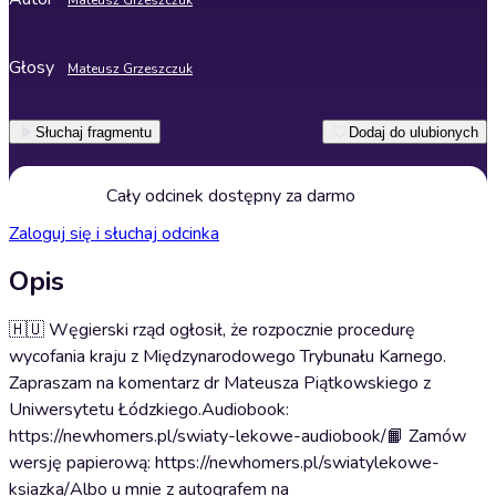
Mateusz Grzeszczuk
Głosy
Mateusz Grzeszczuk
Słuchaj fragmentu
Dodaj do ulubionych
Cały odcinek dostępny za darmo
Zaloguj się i słuchaj odcinka
Opis
🇭🇺 Węgierski rząd ogłosił, że rozpocznie procedurę
wycofania kraju z Międzynarodowego Trybunału Karnego.
Zapraszam na komentarz dr Mateusza Piątkowskiego z
Uniwersytetu Łódzkiego.Audiobook:
https://newhomers.pl/swiaty-lekowe-audiobook/📙 Zamów
wersję papierową: https://newhomers.pl/swiatylekowe-
ksiazka/Albo u mnie z autografem na