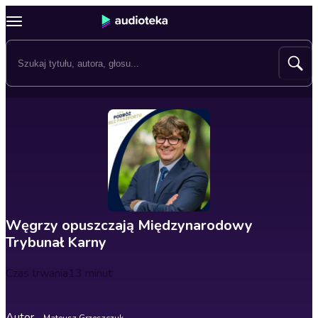
Węgrzy opuszczają Międzynarodowy
Trybunał Karny
Czas trwania
13 minut
Autor