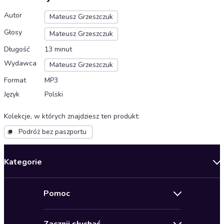
Autor
Mateusz Grzeszczuk
Głosy
Mateusz Grzeszczuk
Długość
13 minut
Wydawca
Mateusz Grzeszczuk
Format
MP3
Język
Polski
Kolekcje, w których znajdziesz ten produkt
:
Podróż bez paszportu
Kategorie
Nowości
Pomoc
Oferty specjalne
Kontakt
Bestsellery