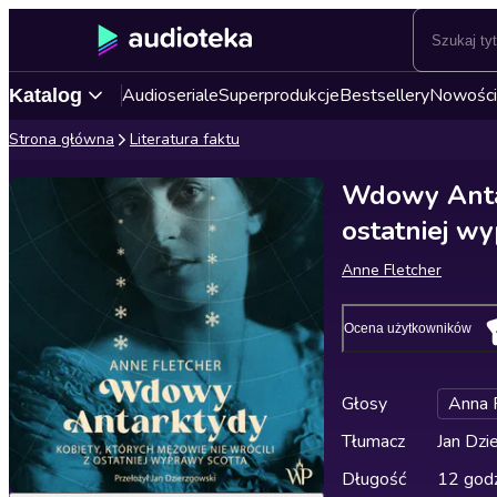
Audioseriale
Superprodukcje
Bestsellery
Nowości
Katalog
Strona główna
Literatura faktu
Wdowy Antar
ostatniej w
Anne Fletcher
Ocena użytkowników
Głosy
Anna 
Tłumacz
Jan Dzi
Długość
12 godz