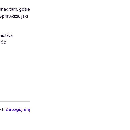
dnak tam, gdzie
 Sprawdza, jaki
nictwa,
ść o
kt.
Zaloguj się