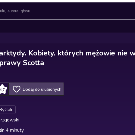
ktydy. Kobiety, których mężowie nie wr
yprawy Scotta
Dodaj do ulubionych
4,7
Ryźlak
erzgowski
in 4 minuty