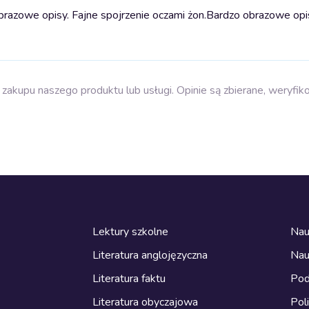
razowe opisy. Fajne spojrzenie oczami żon.
Bardzo obrazowe opis
zakupu naszego produktu lub usługi. Opinie są zbierane, weryfik
Lektury szkolne
Nau
Literatura anglojęzyczna
Nau
Literatura faktu
Pod
Literatura obyczajowa
Pol