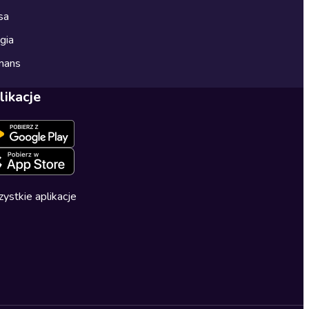
sa
gia
mans
likacje
ystkie aplikacje