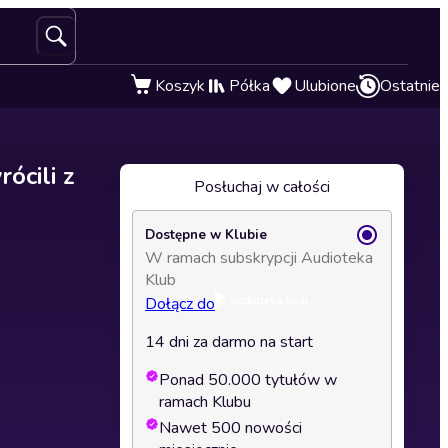
Koszyk
Półka
Ulubione
Ostatnie
ócili z
Posłuchaj w całości
Dostępne w Klubie
W ramach subskrypcji Audioteka
Klub
Dołącz do
14 dni za darmo na start
Ponad 50.000 tytułów w
ramach Klubu
Nawet 500 nowości