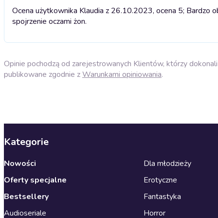
Ocena użytkownika Klaudia z 26.10.2023, ocena 5; Bardzo ob
spojrzenie oczami żon.
Opinie pochodzą od zarejestrowanych Klientów, którzy dokonali 
publikowane zgodnie z
Warunkami opiniowania
.
Kategorie
Nowości
Dla młodzieży
Oferty specjalne
Erotyczne
Bestsellery
Fantastyka
Audioseriale
Horror