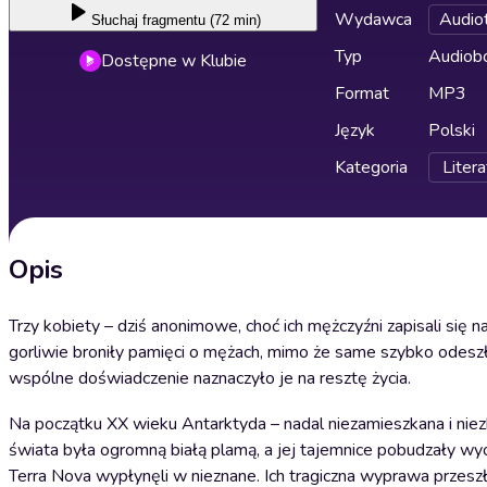
Wydawca
Audio
Słuchaj
fragmentu (72 min)
Typ
Audiobo
Dostępne w Klubie
Format
MP3
Język
Polski
Kategoria
Litera
Opis
Trzy kobiety – dziś anonimowe, choć ich mężczyźni zapisali się na
gorliwie broniły pamięci o mężach, mimo że same szybko odeszły 
wspólne doświadczenie naznaczyło je na resztę życia.
Na początku XX wieku Antarktyda – nadal niezamieszkana i nie
świata była ogromną białą plamą, a jej tajemnice pobudzały wyo
Terra Nova wypłynęli w nieznane. Ich tragiczna wyprawa przeszła