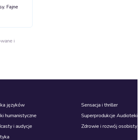
y. Fajne
owane i
ka języków
Sensacja i thriller
ki humanistyczne
Superprodukcje Audioteki
casty i audycje
Zdrowie i rozwój osobisty
ityka