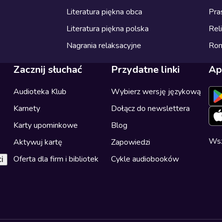
Literatura piękna obca
Pra
Literatura piękna polska
Reli
Nagrania relaksacyjne
Ro
Zacznij słuchać
Przydatne linki
Ap
Audioteka Klub
Wybierz wersję językową
Karnety
Dołącz do newslettera
Karty upominkowe
Blog
Wsz
Aktywuj kartę
Zapowiedzi
Oferta dla firm i bibliotek
Cykle audiobooków
i