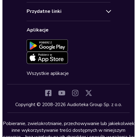
Audioteka Klub
Regulamin
Biografie
Przydatne linki
Karnety
Polityka prywatności
Biznes, marketing, ekonomia
Wybierz wersję językową
Karty upominkowe
Ustawienia prywatności
Dla dzieci
Aplikacje
Dołącz do newslettera
Aktywuj kartę
Formularz zgłaszania nielegalnych treści
Dla młodzieży
Blog
Oferta dla firm i bibliotek
Deklaracja dostępności
Erotyczne
Zapowiedzi
Fantastyka
Cykle audiobooków
Horror
Wszystkie aplikacje
Inne języki
Komedia
Kryminały
Copyright © 2008-2026 Audioteka Group Sp. z o.o.
Lektury szkolne
Literatura anglojęzyczna
Pobieranie, zwielokrotnianie, przechowywanie lub jakiekolwiek
inne wykorzystywanie treści dostępnych w niniejszym
Literatura faktu