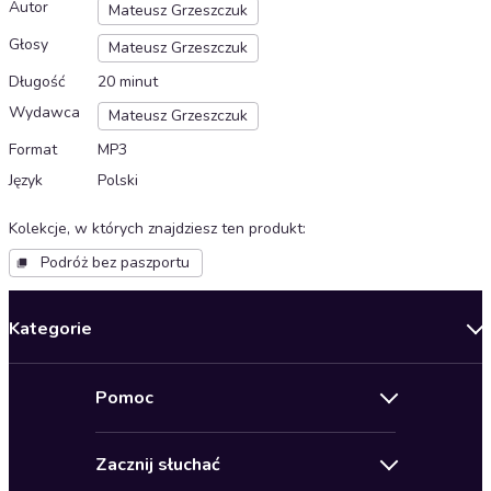
Autor
Mateusz Grzeszczuk
Głosy
Mateusz Grzeszczuk
Długość
20 minut
Wydawca
Mateusz Grzeszczuk
Format
MP3
Język
Polski
Kolekcje, w których znajdziesz ten produkt
:
Podróż bez paszportu
Kategorie
Nowości
Pomoc
Oferty specjalne
Kontakt
Bestsellery
Zacznij słuchać
Pomoc
Audioseriale