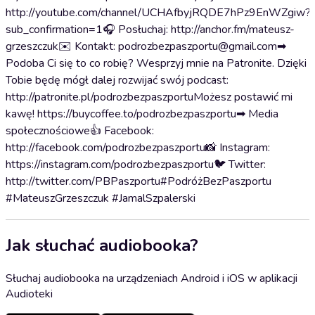
http://youtube.com/channel/UCHAfbyjRQDE7hPz9EnWZgiw?
sub_confirmation=1🎧 Posłuchaj: http://anchor.fm/mateusz-
grzeszczuk✉️ Kontakt: podrozbezpaszportu@gmail.com➡
Podoba Ci się to co robię? Wesprzyj mnie na Patronite. Dzięki
Tobie będę mógł dalej rozwijać swój podcast:
http://patronite.pl/podrozbezpaszportuMożesz postawić mi
kawę! https://buycoffee.to/podrozbezpaszportu➡ Media
społecznościowe👍 Facebook:
http://facebook.com/podrozbezpaszportu📸 Instagram:
https://instagram.com/podrozbezpaszportu🐦 Twitter:
http://twitter.com/PBPaszportu#PodróżBezPaszportu
#MateuszGrzeszczuk #JamalSzpalerski
Jak słuchać audiobooka?
Słuchaj audiobooka na urządzeniach Android i iOS w aplikacji
Audioteki