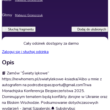
Mateusz Grzeszczuk
Głosy
Mateusz Grzeszczuk
Słuchaj fragmentu
Dodaj do ulubionych
Cały odcinek dostępny za darmo
Zaloguj się i słuchaj odcinka
Opis
📙 Zamów “Światy lękowe”
https://newhomers.pl/swiatylekowe-ksiazka/Albo u mnie z
autografem na podrozbezpaszportu@gmail.comTrwa
Monachijska Konferencja Bezpieczeństwa 2025.
Dominującym tematem będą konflikty zbrojne w Ukrainie oraz
na Bliskim Wschodzie. Podsumowanie dotychczasowych
wydarzeń - Jamal Szpalerski.🔔 Subskrybuj: