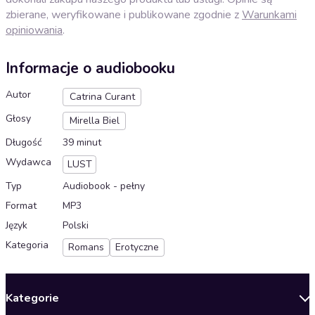
zbierane, weryfikowane i publikowane zgodnie z
Warunkami
opiniowania
.
Informacje o audiobooku
Autor
Catrina Curant
Głosy
Mirella Biel
Długość
39 minut
Wydawca
LUST
Typ
Audiobook - pełny
Format
MP3
Język
Polski
Kategoria
Romans
Erotyczne
Kategorie