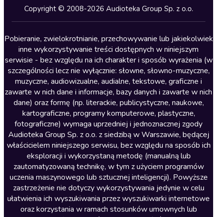
Kryminały
Copyright © 2008-2026 Audioteka Group Sp. z o.o.
Lektury szkolne
Literatura anglojęzyczna
Pobieranie, zwielokrotnianie, przechowywanie lub jakiekolwiek
inne wykorzystywanie treści dostępnych w niniejszym
Literatura faktu
serwisie - bez względu na ich charakter i sposób wyrażenia (w
szczególności lecz nie wyłącznie: słowne, słowno-muzyczne,
Literatura obyczajowa
muzyczne, audiowizualne, audialne, tekstowe, graficzne i
Literatura piękna obca
zawarte w nich dane i informacje, bazy danych i zawarte w nich
dane) oraz formę (np. literackie, publicystyczne, naukowe,
Literatura piękna polska
kartograficzne, programy komputerowe, plastyczne,
Nagrania relaksacyjne
fotograficzne) wymaga uprzedniej i jednoznacznej zgody
Audioteka Group Sp. z o.o. z siedzibą w Warszawie, będącej
Nauka języków
właścicielem niniejszego serwisu, bez względu na sposób ich
Nauki humanistyczne
eksploracji i wykorzystaną metodę (manualną lub
zautomatyzowaną technikę, w tym z użyciem programów
Podcasty i audycje
uczenia maszynowego lub sztucznej inteligencji). Powyższe
Polityka
zastrzeżenie nie dotyczy wykorzystywania jedynie w celu
ułatwienia ich wyszukiwania przez wyszukiwarki internetowe
Prasa
oraz korzystania w ramach stosunków umownych lub