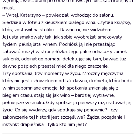
wędrując wieczorami po coraz to nowszych uliczkach kolejnych
miast.
– Witaj, Katarzyno – powiedział, wchodząc do salonu.
Siedziała w fotelu z kieliszkiem białego wina. Czytała książkę,
którą zostawił na stoliku. – Dawno cię nie widziałem.
Jej usta smakowały tak, jak sobie wyobrażał, smakowały
życiem, pełnią lata, winem. Podniósł ją i nie przestając
całować, ruszył w stronę łóżka. Jego palce odnalazły zamek
sukienki, odpinał go pomału, delektując się tym, bawiąc. Już
dawno pośpiech przestał mieć dla niego znaczenie."
Trzy spotkania, trzy momenty w życiu. Mroczny mężczyzna,
który nie jest człowiekiem od tak dawna, i kobieta, która budzi
w nim zapomniane emocje. Ich spotkania zmieniają się z
biegiem czasu, stają się jak wino – bardziej wytrawne,
pełniejsze w smaku. Gdy spotkał ją pierwszy raz, uratował jej
życie. Co się wydarzy, gdy spotkają się ponownie? I czy
zakończenie tej historii jest szczęśliwe? Żądza, pożądanie i
instynkt drapieżnika... tylko kto nim jest?