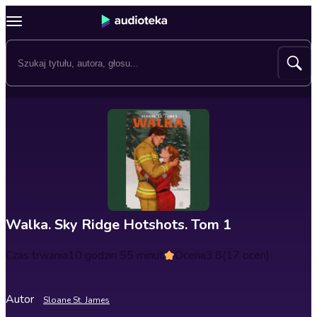
Walka. Sky Ridge Hotshots. Tom 1
Czas trwania
10 godzin 55 minut
Ocena
3.8
(17 ocen)
Autor
Sloane St. James