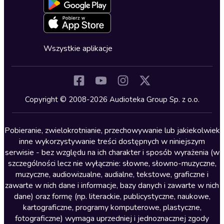
Blog
Oferta dla firm i bibliotek
Deklaracja dostępności
Erotyczne
Zapowiedzi
Fantastyka
Cykle audiobooków
Horror
Wszystkie aplikacje
Inne języki
Komedia
Kryminały
Copyright © 2008-2026 Audioteka Group Sp. z o.o.
Lektury szkolne
Literatura anglojęzyczna
Pobieranie, zwielokrotnianie, przechowywanie lub jakiekolwiek
inne wykorzystywanie treści dostępnych w niniejszym
Literatura faktu
serwisie - bez względu na ich charakter i sposób wyrażenia (w
szczególności lecz nie wyłącznie: słowne, słowno-muzyczne,
Literatura obyczajowa
muzyczne, audiowizualne, audialne, tekstowe, graficzne i
Literatura piękna obca
zawarte w nich dane i informacje, bazy danych i zawarte w nich
dane) oraz formę (np. literackie, publicystyczne, naukowe,
Literatura piękna polska
kartograficzne, programy komputerowe, plastyczne,
Nagrania relaksacyjne
fotograficzne) wymaga uprzedniej i jednoznacznej zgody