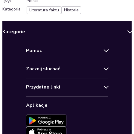
Język
Polski
Kategoria
Literatura faktu
Historia
Kategorie
Nowości
Pomoc
Oferty specjalne
Kontakt
Bestsellery
Zacznij słuchać
Pomoc
Audioseriale
Audioteka Klub
Regulamin
Biografie
Przydatne linki
Karnety
Polityka prywatności
Biznes, marketing, ekonomia
Wybierz wersję językową
Karty upominkowe
Ustawienia prywatności
Dla dzieci
Aplikacje
Dołącz do newslettera
Aktywuj kartę
Formularz zgłaszania nielegalnych treści
Dla młodzieży
Blog
Oferta dla firm i bibliotek
Deklaracja dostępności
Erotyczne
Zapowiedzi