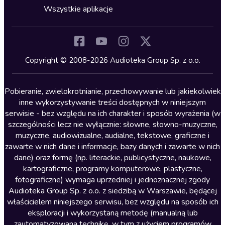
Horror
Wszystkie aplikacje
Inne języki
Komedia
Kryminały
Copyright © 2008-2026 Audioteka Group Sp. z o.o.
Lektury szkolne
Literatura anglojęzyczna
Pobieranie, zwielokrotnianie, przechowywanie lub jakiekolwiek
inne wykorzystywanie treści dostępnych w niniejszym
Literatura faktu
serwisie - bez względu na ich charakter i sposób wyrażenia (w
szczególności lecz nie wyłącznie: słowne, słowno-muzyczne,
Literatura obyczajowa
muzyczne, audiowizualne, audialne, tekstowe, graficzne i
Literatura piękna obca
zawarte w nich dane i informacje, bazy danych i zawarte w nich
dane) oraz formę (np. literackie, publicystyczne, naukowe,
Literatura piękna polska
kartograficzne, programy komputerowe, plastyczne,
Nagrania relaksacyjne
fotograficzne) wymaga uprzedniej i jednoznacznej zgody
Audioteka Group Sp. z o.o. z siedzibą w Warszawie, będącej
Nauka języków
właścicielem niniejszego serwisu, bez względu na sposób ich
Nauki humanistyczne
eksploracji i wykorzystaną metodę (manualną lub
zautomatyzowaną technikę, w tym z użyciem programów