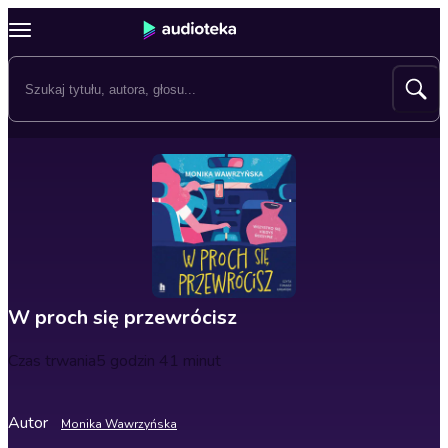
W proch się przewrócisz
Czas trwania
5 godzin 41 minut
Autor
Monika Wawrzyńska