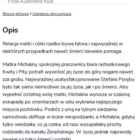
Poza Audioteka Klub
Dodaj do koszyka
Strona główna
Literatura obyczajowa
Opis
Relacja matki i córki rzadko bywa łatwa i najwyraźniej w
niektórych przypadkach nawet śmierć niewiele pomaga.
Matka Michaliny, spokojnej pracownicy biura rachunkowego
Kwity i Pity, potrafi wywrócić jej życie do góry nogami nawet
zza grobu. Najwyraźniej usatysfakcjonowanie Stefanii Poręby
było tak samo niemożliwe za jej życia, jak i po śmierci. Aby
wypełnić ostatnią wolę matki, Michalina wyrusza w szaloną
eskapadę po cmentarzach w celu wybrania najlepszego
miejsca pochówku. Podróż z urną na tylnym siedzeniu
samochodu obfituje w liczne niespodzianki, a Michalina, gdyby
tylko wiedziała, co ją czeka, od razu wysypałaby prochy
rodzicielki do kanału Żerańskiego. W życiu jednak naprawdę
pewne są tylko śmierć i podatki.