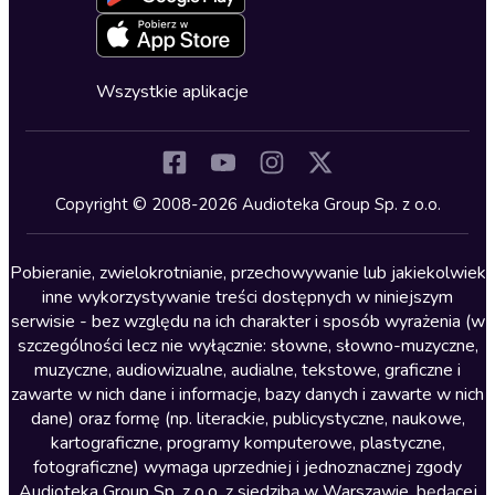
Deklaracja dostępności
Erotyczne
Zapowiedzi
Fantastyka
Cykle audiobooków
Horror
Wszystkie aplikacje
Inne języki
Komedia
Kryminały
Copyright © 2008-2026 Audioteka Group Sp. z o.o.
Lektury szkolne
Literatura anglojęzyczna
Pobieranie, zwielokrotnianie, przechowywanie lub jakiekolwiek
inne wykorzystywanie treści dostępnych w niniejszym
Literatura faktu
serwisie - bez względu na ich charakter i sposób wyrażenia (w
szczególności lecz nie wyłącznie: słowne, słowno-muzyczne,
Literatura obyczajowa
muzyczne, audiowizualne, audialne, tekstowe, graficzne i
Literatura piękna obca
zawarte w nich dane i informacje, bazy danych i zawarte w nich
dane) oraz formę (np. literackie, publicystyczne, naukowe,
Literatura piękna polska
kartograficzne, programy komputerowe, plastyczne,
Nagrania relaksacyjne
fotograficzne) wymaga uprzedniej i jednoznacznej zgody
Audioteka Group Sp. z o.o. z siedzibą w Warszawie, będącej