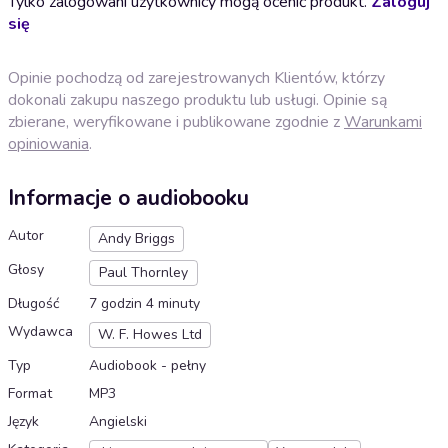
Tylko zalogowani użytkownicy mogą ocenić produkt.
Zaloguj
się
Opinie pochodzą od zarejestrowanych Klientów, którzy
dokonali zakupu naszego produktu lub usługi. Opinie są
zbierane, weryfikowane i publikowane zgodnie z
Warunkami
opiniowania
.
Informacje o audiobooku
Autor
Andy Briggs
Głosy
Paul Thornley
Długość
7 godzin 4 minuty
Wydawca
W. F. Howes Ltd
Typ
Audiobook - pełny
Format
MP3
Język
Angielski