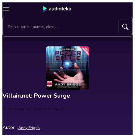
Villain.net: Power Surge
Czas trwania
7 godzin 4 minuty
Autor
Andy Briggs