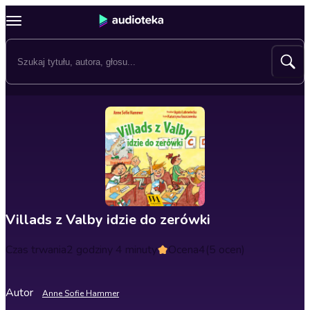
Villads z Valby idzie do zerówki
Czas trwania
2 godziny 4 minuty
Ocena
4
(5 ocen)
Autor
Anne Sofie Hammer