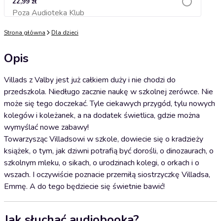
22,99 zł
Poza Audioteka Klub
Dodaj do koszyka
Strona główna
Dla dzieci
Opis
Villads z Valby jest już całkiem duży i nie chodzi do
przedszkola. Niedługo zacznie naukę w szkolnej zerówce. Nie
może się tego doczekać. Tyle ciekawych przygód, tylu nowych
kolegów i koleżanek, a na dodatek świetlica, gdzie można
wymyślać nowe zabawy!
Towarzysząc Villadsowi w szkole, dowiecie się o kradzieży
książek, o tym, jak dziwni potrafią być dorośli, o dinozaurach, o
szkolnym mleku, o sikach, o urodzinach kolegi, o orkach i o
wszach. I oczywiście poznacie przemiłą siostrzyczkę Villadsa,
Emmę. A do tego będziecie się świetnie bawić!
Jak słuchać audiobooka?