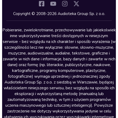
Komedia
Kryminały
Copyright © 2008-2026 Audioteka Group Sp. z o.o.
Lektury szkolne
Literatura anglojęzyczna
Pobieranie, zwielokrotnianie, przechowywanie lub jakiekolwiek
inne wykorzystywanie treści dostępnych w niniejszym
Literatura faktu
serwisie - bez względu na ich charakter i sposób wyrażenia (w
szczególności lecz nie wyłącznie: słowne, słowno-muzyczne,
Literatura obyczajowa
muzyczne, audiowizualne, audialne, tekstowe, graficzne i
Literatura piękna obca
zawarte w nich dane i informacje, bazy danych i zawarte w nich
dane) oraz formę (np. literackie, publicystyczne, naukowe,
Literatura piękna polska
kartograficzne, programy komputerowe, plastyczne,
Nagrania relaksacyjne
fotograficzne) wymaga uprzedniej i jednoznacznej zgody
Audioteka Group Sp. z o.o. z siedzibą w Warszawie, będącej
Nauka języków
właścicielem niniejszego serwisu, bez względu na sposób ich
Nauki humanistyczne
eksploracji i wykorzystaną metodę (manualną lub
zautomatyzowaną technikę, w tym z użyciem programów
Podcasty i audycje
uczenia maszynowego lub sztucznej inteligencji). Powyższe
Polityka
zastrzeżenie nie dotyczy wykorzystywania jedynie w celu
ułatwienia ich wyszukiwania przez wyszukiwarki internetowe