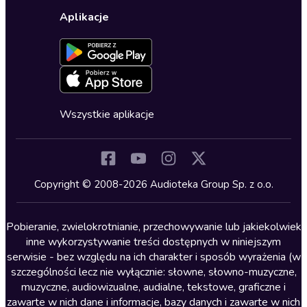
Wybierz wersję językową
Karty upominkowe
Ustawienia prywatności
Dla dzieci
Aplikacje
Dołącz do newslettera
Aktywuj kartę
Formularz zgłaszania nielegalnych treści
Dla młodzieży
Blog
Oferta dla firm i bibliotek
Deklaracja dostępności
Erotyczne
Zapowiedzi
Fantastyka
Cykle audiobooków
Horror
Wszystkie aplikacje
Inne języki
Komedia
Kryminały
Copyright © 2008-2026 Audioteka Group Sp. z o.o.
Lektury szkolne
Literatura anglojęzyczna
Pobieranie, zwielokrotnianie, przechowywanie lub jakiekolwiek
inne wykorzystywanie treści dostępnych w niniejszym
Literatura faktu
serwisie - bez względu na ich charakter i sposób wyrażenia (w
szczególności lecz nie wyłącznie: słowne, słowno-muzyczne,
Literatura obyczajowa
muzyczne, audiowizualne, audialne, tekstowe, graficzne i
Literatura piękna obca
zawarte w nich dane i informacje, bazy danych i zawarte w nich