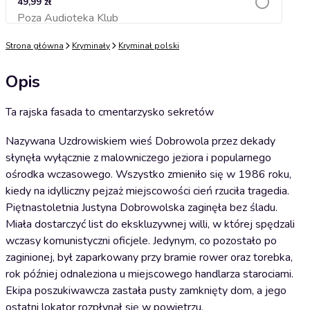
49,99 zł
Poza Audioteka Klub
Dodaj do koszyka
Strona główna
Kryminały
Kryminał polski
Opis
Ta rajska fasada to cmentarzysko sekretów
Nazywana Uzdrowiskiem wieś Dobrowola przez dekady
słynęła wyłącznie z malowniczego jeziora i popularnego
ośrodka wczasowego. Wszystko zmieniło się w 1986 roku,
kiedy na idylliczny pejzaż miejscowości cień rzuciła tragedia.
Piętnastoletnia Justyna Dobrowolska zaginęła bez śladu.
Miała dostarczyć list do ekskluzywnej willi, w której spędzali
wczasy komunistyczni oficjele. Jedynym, co pozostało po
zaginionej, był zaparkowany przy bramie rower oraz torebka,
rok później odnaleziona u miejscowego handlarza starociami.
Ekipa poszukiwawcza zastała pusty zamknięty dom, a jego
ostatni lokator rozpłynął się w powietrzu.