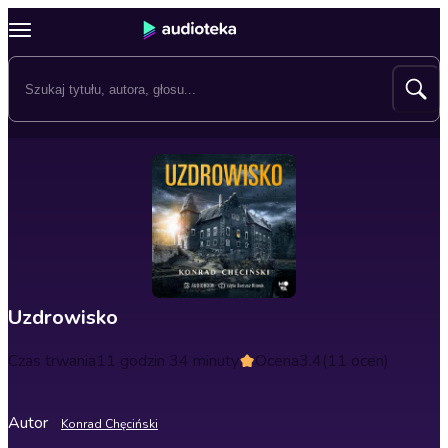
Uzdrowisko
Czas trwania
11 godzin 34 minuty
Ocena
3.4
(11 ocen)
Autor
Konrad Chęciński