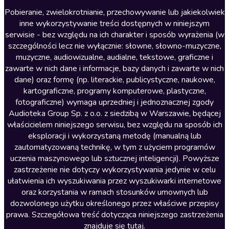
Literatura anglojęzyczna
Pobieranie, zwielokrotnianie, przechowywanie lub jakiekolwiek
inne wykorzystywanie treści dostępnych w niniejszym
Literatura faktu
serwisie - bez względu na ich charakter i sposób wyrażenia (w
szczególności lecz nie wyłącznie: słowne, słowno-muzyczne,
Literatura obyczajowa
muzyczne, audiowizualne, audialne, tekstowe, graficzne i
Literatura piękna obca
zawarte w nich dane i informacje, bazy danych i zawarte w nich
dane) oraz formę (np. literackie, publicystyczne, naukowe,
Literatura piękna polska
kartograficzne, programy komputerowe, plastyczne,
Nagrania relaksacyjne
fotograficzne) wymaga uprzedniej i jednoznacznej zgody
Audioteka Group Sp. z o.o. z siedzibą w Warszawie, będącej
Nauka języków
właścicielem niniejszego serwisu, bez względu na sposób ich
Nauki humanistyczne
eksploracji i wykorzystaną metodę (manualną lub
zautomatyzowaną technikę, w tym z użyciem programów
Podcasty i audycje
uczenia maszynowego lub sztucznej inteligencji). Powyższe
Polityka
zastrzeżenie nie dotyczy wykorzystywania jedynie w celu
ułatwienia ich wyszukiwania przez wyszukiwarki internetowe
Prasa
oraz korzystania w ramach stosunków umownych lub
Religia
dozwolonego użytku określonego przez właściwe przepisy
prawa. Szczegółowa treść dotycząca niniejszego zastrzeżenia
Romans
znajduje się
tutaj
.