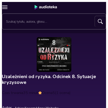
Uzależnieni od ryzyka. Odcinek 8. Sytuacje
kryzysowe
Czas trwania
35 minut
Ocena
5
(1 ocena)
Autor