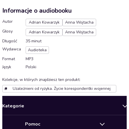
Informacje o audiobooku
Autor
Adrian Kowarzyk
Anna Wojtacha
Głosy
Adrian Kowarzyk
Anna Wojtacha
Długość
35 minut
Wydawca
Audioteka
Format
MP3
Język
Polski
Kolekcje, w których znajdziesz ten produkt
:
Uzależnieni od ryzyka. Życie korespondentki wojennej
Kategorie
Nowości
Pomoc
Oferty specjalne