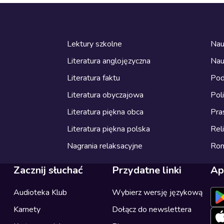
Lektury szkolne
Nau
Literatura anglojęzyczna
Nau
Literatura faktu
Pod
Literatura obyczajowa
Pol
Literatura piękna obca
Pra
Literatura piękna polska
Reli
Nagrania relaksacyjne
Ro
Zacznij słuchać
Przydatne linki
Ap
Audioteka Klub
Wybierz wersję językową
Karnety
Dołącz do newslettera