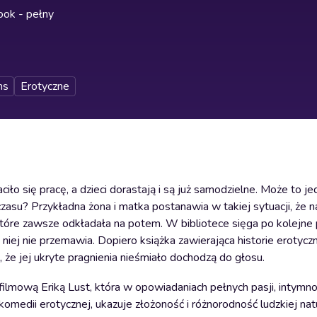
ok - pełny
ns
Erotyczne
ciło się pracę, a dzieci dorastają i są już samodzielne. Może to j
zasu? Przykładna żona i matka postanawia w takiej sytuacji, że n
 które zawsze odkładała na potem. W bibliotece sięga po kolejne 
o niej nie przemawia. Dopiero książka zawierająca historie erotyczn
, że jej ukryte pragnienia nieśmiało dochodzą do głosu.
mową Eriką Lust, która w opowiadaniach pełnych pasji, intymnośc
komedii erotycznej, ukazuje złożoność i różnorodność ludzkiej nat