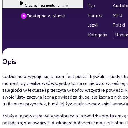
Typ
Audiobo
Słuchaj
fragmentu (3 min)
Format
MP3
Dostępne w Klubie
Język
Polski
Kategoria
Roma
Opis
Codzienność wydaje się czasem jest pusta i trywialna, kiedy stra
moment, by zrealizować wszystko to, na co nie było wcześniej c
zaległości w lekturze i przeczyta w końcu wszystkie powieści,
swojej listy, zaczyna jedną powieść za drugą, ale żadna z nich d
trafia przez przypadek, budzi jej żywe zainteresowanie i sprawia
Książka ta powstała we współpracy ze szwedzką producentką fil
pożądania, stanowiących doskonałe połączenie mocnej historii i 