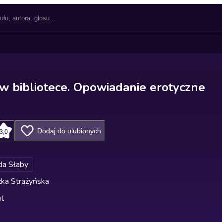
w bibliotece. Opowiadanie erotyczne
Dodaj do ulubionych
3,0
da Słaby
ka Strążyńska
ut