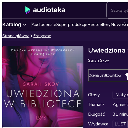
Audioseriale
Superprodukcje
Bestsellery
Nowości
Katalog
Strona główna
Erotyczne
Uwiedziona 
Sarah Skov
Ocena użytkowników
Głosy
Matyl
Tłumacz
Agniesz
Długość
31 min
Wydawca
LUST