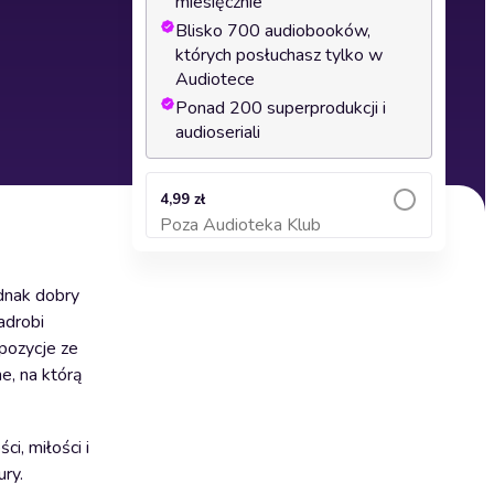
miesięcznie
Blisko 700 audiobooków,
których posłuchasz tylko w
Audiotece
Ponad 200 superprodukcji i
audioseriali
4,99 zł
Poza Audioteka Klub
Dodaj do koszyka
ednak dobry
adrobi
pozycje ze
e, na którą
i, miłości i
ury.