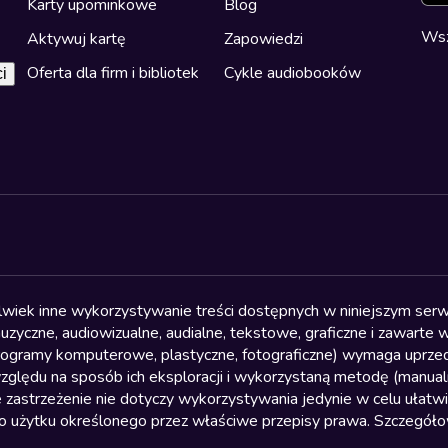
Karty upominkowe
Blog
Wsz
Aktywuj kartę
Zapowiedzi
Oferta dla firm i bibliotek
Cykle audiobooków
i
olwiek inne wykorzystywanie treści dostępnych w niniejszym serwi
yczne, audiowizualne, audialne, tekstowe, graficzne i zawarte w 
, programy komputerowe, plastyczne, fotograficzne) wymaga uprzedn
względu na sposób ich eksploracji i wykorzystaną metodę (manu
 zastrzeżenie nie dotyczy wykorzystywania jedynie w celu ułatw
żytku określonego przez właściwe przepisy prawa. Szczegółowa 