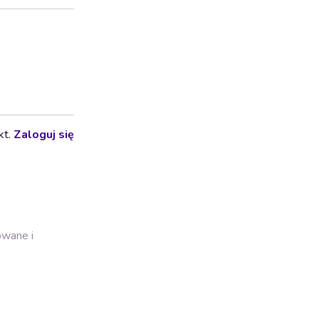
kt.
Zaloguj się
owane i