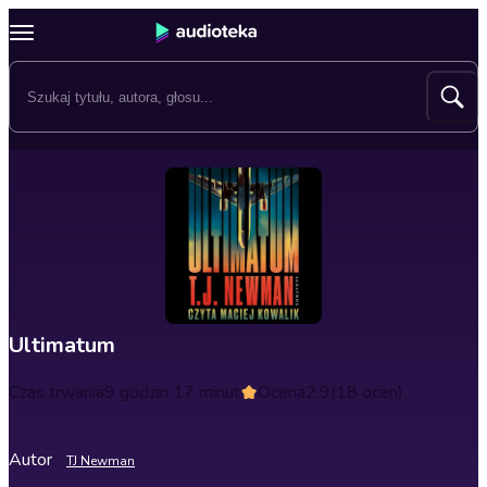
Ultimatum
Czas trwania
9 godzin 17 minut
Ocena
2.9
(18 ocen)
Autor
TJ Newman