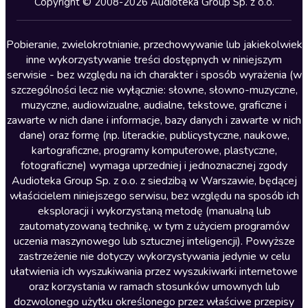
Copyright © 2008-2026 Audioteka Group Sp. z o.o.
Lektury szkolne
Literatura anglojęzyczna
Pobieranie, zwielokrotnianie, przechowywanie lub jakiekolwiek
inne wykorzystywanie treści dostępnych w niniejszym
Literatura faktu
serwisie - bez względu na ich charakter i sposób wyrażenia (w
szczególności lecz nie wyłącznie: słowne, słowno-muzyczne,
Literatura obyczajowa
muzyczne, audiowizualne, audialne, tekstowe, graficzne i
Literatura piękna obca
zawarte w nich dane i informacje, bazy danych i zawarte w nich
dane) oraz formę (np. literackie, publicystyczne, naukowe,
Literatura piękna polska
kartograficzne, programy komputerowe, plastyczne,
Nagrania relaksacyjne
fotograficzne) wymaga uprzedniej i jednoznacznej zgody
Audioteka Group Sp. z o.o. z siedzibą w Warszawie, będącej
Nauka języków
właścicielem niniejszego serwisu, bez względu na sposób ich
Nauki humanistyczne
eksploracji i wykorzystaną metodę (manualną lub
zautomatyzowaną technikę, w tym z użyciem programów
Podcasty i audycje
uczenia maszynowego lub sztucznej inteligencji). Powyższe
Polityka
zastrzeżenie nie dotyczy wykorzystywania jedynie w celu
ułatwienia ich wyszukiwania przez wyszukiwarki internetowe
Prasa
oraz korzystania w ramach stosunków umownych lub
Religia
dozwolonego użytku określonego przez właściwe przepisy