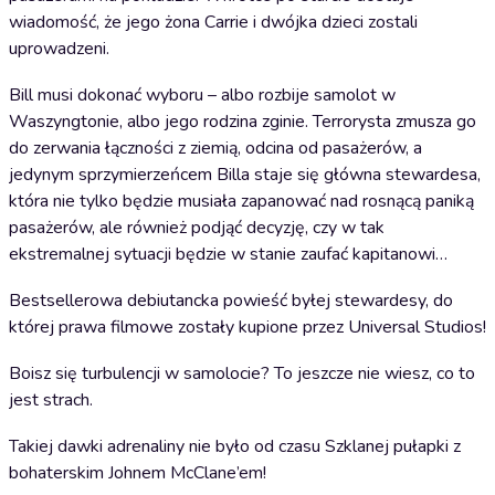
wiadomość, że jego żona Carrie i dwójka dzieci zostali
uprowadzeni.
Bill musi dokonać wyboru – albo rozbije samolot w
Waszyngtonie, albo jego rodzina zginie. Terrorysta zmusza go
do zerwania łączności z ziemią, odcina od pasażerów, a
jedynym sprzymierzeńcem Billa staje się główna stewardesa,
która nie tylko będzie musiała zapanować nad rosnącą paniką
pasażerów, ale również podjąć decyzję, czy w tak
ekstremalnej sytuacji będzie w stanie zaufać kapitanowi…
Bestsellerowa debiutancka powieść byłej stewardesy, do
której prawa filmowe zostały kupione przez Universal Studios!
Boisz się turbulencji w samolocie? To jeszcze nie wiesz, co to
jest strach.
Takiej dawki adrenaliny nie było od czasu Szklanej pułapki z
bohaterskim Johnem McClane’em!