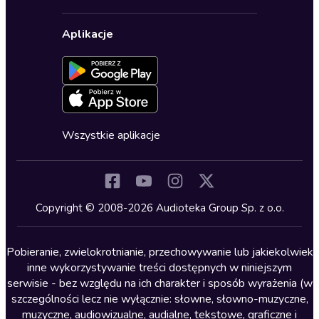
Karnety
Polityka prywatności
Biznes, marketing, ekonomia
Wybierz wersję językową
Karty upominkowe
Ustawienia prywatności
Dla dzieci
Aplikacje
Dołącz do newslettera
Aktywuj kartę
Formularz zgłaszania nielegalnych treści
Dla młodzieży
Blog
Oferta dla firm i bibliotek
Deklaracja dostępności
Erotyczne
Zapowiedzi
Fantastyka
Cykle audiobooków
Horror
Wszystkie aplikacje
Inne języki
Komedia
Kryminały
Copyright © 2008-2026 Audioteka Group Sp. z o.o.
Lektury szkolne
Literatura anglojęzyczna
Pobieranie, zwielokrotnianie, przechowywanie lub jakiekolwiek
inne wykorzystywanie treści dostępnych w niniejszym
Literatura faktu
serwisie - bez względu na ich charakter i sposób wyrażenia (w
szczególności lecz nie wyłącznie: słowne, słowno-muzyczne,
Literatura obyczajowa
muzyczne, audiowizualne, audialne, tekstowe, graficzne i