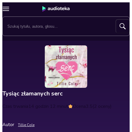
Tysiąc złamanych serc
Czas trwania
14 godzin 12 minut
Ocena
3.5
(2 oceny)
Autor
Tillie Cole