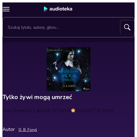
Tylko żywi mogą umrzeć
Czas trwania
11 godzin 40 minut
Ocena
3.7
(9 ocen)
Autor
D. B. Foryś