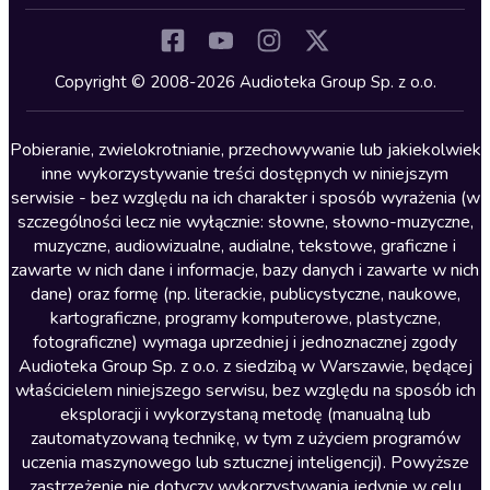
Inne języki
Komedia
Kryminały
Copyright © 2008-2026 Audioteka Group Sp. z o.o.
Lektury szkolne
Literatura anglojęzyczna
Pobieranie, zwielokrotnianie, przechowywanie lub jakiekolwiek
inne wykorzystywanie treści dostępnych w niniejszym
Literatura faktu
serwisie - bez względu na ich charakter i sposób wyrażenia (w
szczególności lecz nie wyłącznie: słowne, słowno-muzyczne,
Literatura obyczajowa
muzyczne, audiowizualne, audialne, tekstowe, graficzne i
Literatura piękna obca
zawarte w nich dane i informacje, bazy danych i zawarte w nich
dane) oraz formę (np. literackie, publicystyczne, naukowe,
Literatura piękna polska
kartograficzne, programy komputerowe, plastyczne,
Nagrania relaksacyjne
fotograficzne) wymaga uprzedniej i jednoznacznej zgody
Audioteka Group Sp. z o.o. z siedzibą w Warszawie, będącej
Nauka języków
właścicielem niniejszego serwisu, bez względu na sposób ich
Nauki humanistyczne
eksploracji i wykorzystaną metodę (manualną lub
zautomatyzowaną technikę, w tym z użyciem programów
Podcasty i audycje
uczenia maszynowego lub sztucznej inteligencji). Powyższe
Polityka
zastrzeżenie nie dotyczy wykorzystywania jedynie w celu