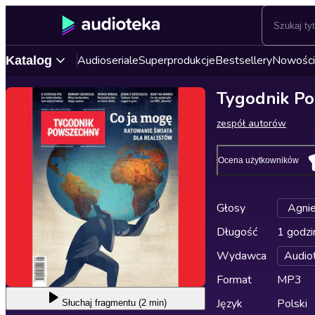
Audioseriale
Superprodukcje
Bestsellery
Nowości
Katalog
Tygodnik P
zespół autorów
Ocena użytkowników
Głosy
Agnie
Długość
1 godzi
Wydawca
Audio
Format
MP3
Język
Polski
Słuchaj
fragmentu (2 min)