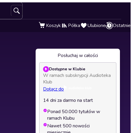
Koszyk
Półka
Ulubione
Ostatnie
Posłuchaj w całości
Dostępne w Klubie
W ramach subskrypcji Audioteka
Klub
Dołącz do
14 dni za darmo na start
Ponad 50.000 tytułów w
ramach Klubu
Nawet 500 nowości
miesięcznie