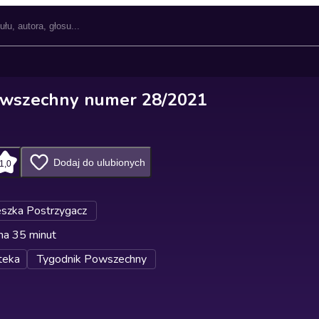
owszechny numer 28/2021
Dodaj do ulubionych
1,0
szka Postrzygacz
na 35 minut
teka
Tygodnik Powszechny