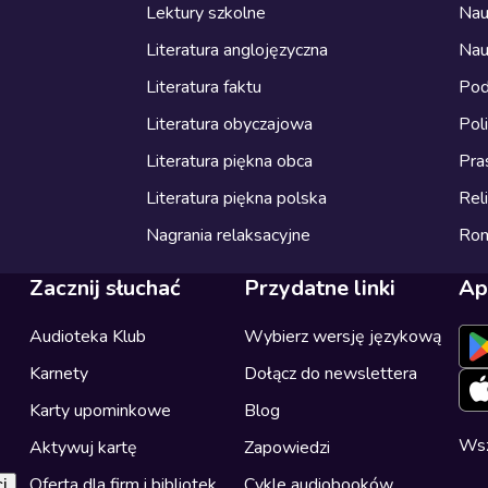
Lektury szkolne
Nau
Literatura anglojęzyczna
Nau
Literatura faktu
Pod
Literatura obyczajowa
Pol
Literatura piękna obca
Pra
Literatura piękna polska
Reli
Nagrania relaksacyjne
Ro
Zacznij słuchać
Przydatne linki
Ap
Audioteka Klub
Wybierz wersję językową
Karnety
Dołącz do newslettera
Karty upominkowe
Blog
Wsz
Aktywuj kartę
Zapowiedzi
Oferta dla firm i bibliotek
Cykle audiobooków
i