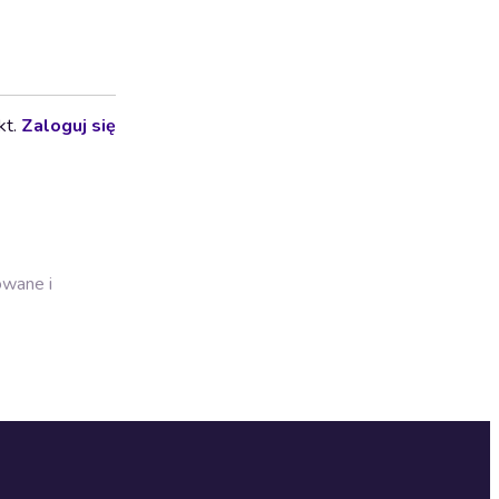
kt.
Zaloguj się
owane i