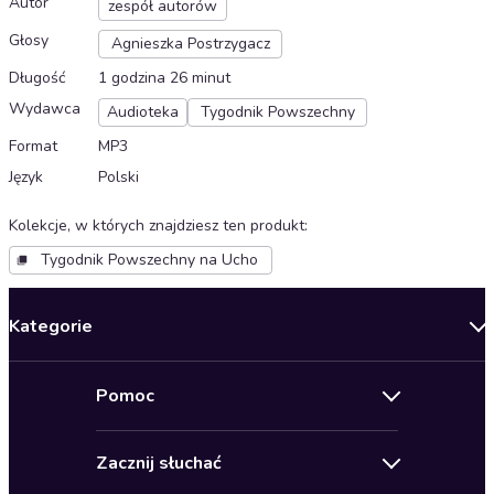
Autor
zespół autorów
Głosy
Agnieszka Postrzygacz
Długość
1 godzina 26 minut
Wydawca
Audioteka
Tygodnik Powszechny
Format
MP3
Język
Polski
Kolekcje, w których znajdziesz ten produkt
:
Tygodnik Powszechny na Ucho
Kategorie
Nowości
Pomoc
Oferty specjalne
Kontakt
Bestsellery
Zacznij słuchać
Pomoc
Audioseriale