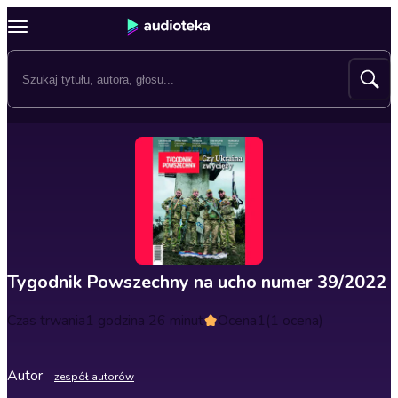
Tygodnik Powszechny na ucho numer 39/2022
Czas trwania
1 godzina 26 minut
Ocena
1
(1 ocena)
Autor
zespół autorów