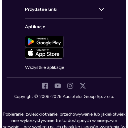
Audioteka Klub
Regulamin
Biografie
Przydatne linki
Karnety
Polityka prywatności
Biznes, marketing, ekonomia
Wybierz wersję językową
Karty upominkowe
Ustawienia prywatności
Dla dzieci
Aplikacje
Dołącz do newslettera
Aktywuj kartę
Formularz zgłaszania nielegalnych treści
Dla młodzieży
Blog
Oferta dla firm i bibliotek
Deklaracja dostępności
Erotyczne
Zapowiedzi
Fantastyka
Cykle audiobooków
Horror
Wszystkie aplikacje
Inne języki
Komedia
Kryminały
Copyright © 2008-2026 Audioteka Group Sp. z o.o.
Lektury szkolne
Literatura anglojęzyczna
Pobieranie, zwielokrotnianie, przechowywanie lub jakiekolwiek
inne wykorzystywanie treści dostępnych w niniejszym
Literatura faktu
serwisie - bez względu na ich charakter i sposób wyrażenia (w