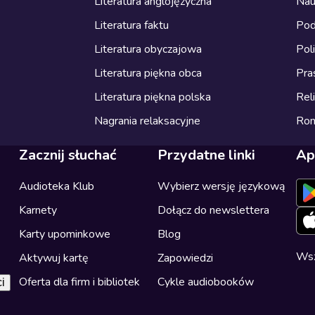
Literatura anglojęzyczna
Nau
Literatura faktu
Pod
Literatura obyczajowa
Pol
Literatura piękna obca
Pra
Literatura piękna polska
Reli
Nagrania relaksacyjne
Ro
Zacznij słuchać
Przydatne linki
Ap
Audioteka Klub
Wybierz wersję językową
Karnety
Dołącz do newslettera
Karty upominkowe
Blog
Wsz
Aktywuj kartę
Zapowiedzi
Oferta dla firm i bibliotek
Cykle audiobooków
i