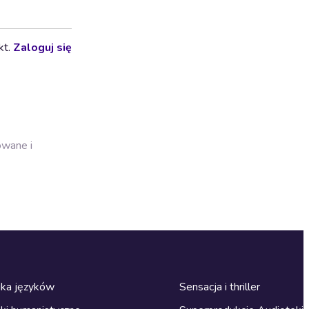
kt.
Zaloguj się
owane i
ka języków
Sensacja i thriller