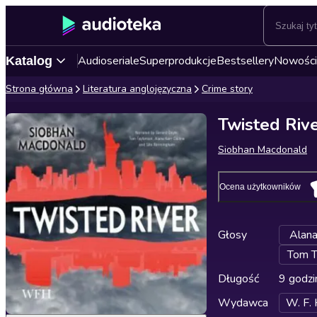
Audioseriale
Superprodukcje
Bestsellery
Nowości
Katalog
Strona główna
Literatura anglojęzyczna
Crime story
Twisted Riv
Siobhan Macdonald
Ocena użytkowników
Głosy
Alana
Tom T
Długość
9 godzi
Wydawca
W. F.