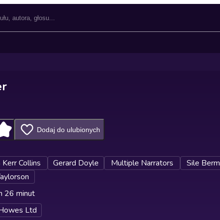
er
Dodaj do ulubionych
 Kerr Collins
Gerard Doyle
Multiple Narrators
Sile Ber
aylorson
n 26 minut
 Howes Ltd