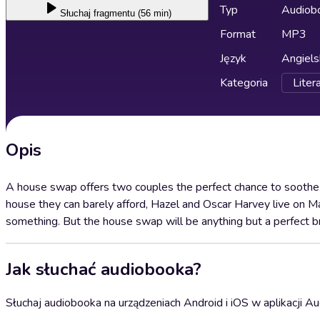
Typ
Audiobo
Słuchaj
fragmentu (56 min)
Format
MP3
Język
Angiels
Kategoria
Liter
Opis
A house swap offers two couples the perfect chance to soothe th
house they can barely afford, Hazel and Oscar Harvey live on M
something. But the house swap will be anything but a perfect br
Jak słuchać audiobooka?
Słuchaj audiobooka na urządzeniach Android i iOS w aplikacji Au