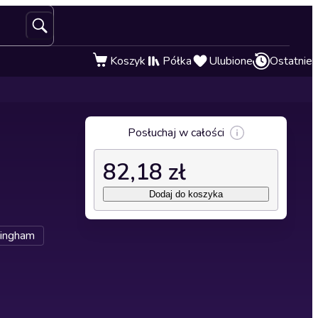
Koszyk
Półka
Ulubione
Ostatnie
Posłuchaj w całości
82,18 zł
Dodaj do koszyka
mingham