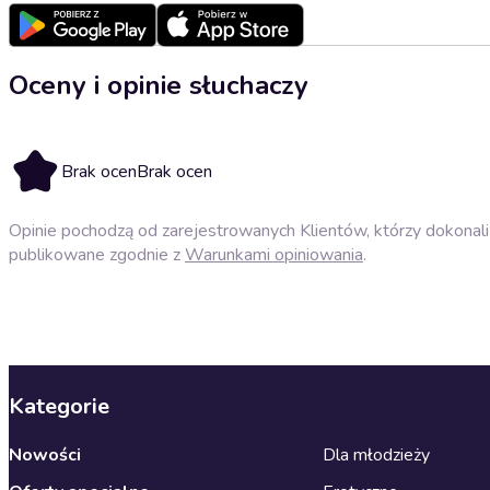
Oceny i opinie słuchaczy
Brak ocen
Brak ocen
Opinie pochodzą od zarejestrowanych Klientów, którzy dokonali 
publikowane zgodnie z
Warunkami opiniowania
.
Kategorie
Nowości
Dla młodzieży