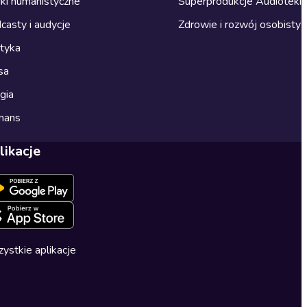
ki humanistyczne
Superprodukcje Audioteki
casty i audycje
Zdrowie i rozwój osobisty
ityka
sa
gia
mans
likacje
ystkie aplikacje