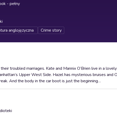
ok - pełny
ki
atura anglojęzyczna
Crime story
eir troubled marriages. Kate and Mannix O’Brien live in a lovely
anhattan’s Upper West Side. Hazel has mysterious bruises and Os
eak. And the body in the car boot is just the beginning…
dioteki