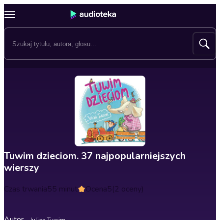
Tuwim dzieciom. 37 najpopularniejszych
wierszy
Czas trwania
55 minut
Ocena
5
(2 oceny)
Autor