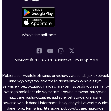
Dołącz do newslettera
Aktywuj kartę
Formularz zgłaszania nielegalnych treści
Dla młodzieży
Blog
Oferta dla firm i bibliotek
Deklaracja dostępności
Erotyczne
Zapowiedzi
Fantastyka
Cykle audiobooków
Horror
Wszystkie aplikacje
Inne języki
Komedia
Kryminały
Copyright © 2008-2026 Audioteka Group Sp. z o.o.
Lektury szkolne
Literatura anglojęzyczna
Pobieranie, zwielokrotnianie, przechowywanie lub jakiekolwiek
inne wykorzystywanie treści dostępnych w niniejszym
Literatura faktu
serwisie - bez względu na ich charakter i sposób wyrażenia (w
szczególności lecz nie wyłącznie: słowne, słowno-muzyczne,
Literatura obyczajowa
muzyczne, audiowizualne, audialne, tekstowe, graficzne i
Literatura piękna obca
zawarte w nich dane i informacje, bazy danych i zawarte w nich
dane) oraz formę (np. literackie, publicystyczne, naukowe,
Literatura piękna polska