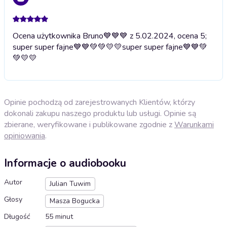
Ocena użytkownika Bruno💙💙💙 z 5.02.2024, ocena 5;
super super fajne💙💙💚💚💛💛
super super fajne💙💙💚
💚💛💛
Opinie pochodzą od zarejestrowanych Klientów, którzy
dokonali zakupu naszego produktu lub usługi. Opinie są
zbierane, weryfikowane i publikowane zgodnie z
Warunkami
opiniowania
.
Informacje o audiobooku
Autor
Julian Tuwim
Głosy
Masza Bogucka
Długość
55 minut