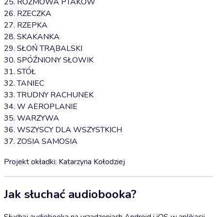
25. ROZMOWA PTAKÓW
26. RZECZKA
27. RZEPKA
28. SKAKANKA
29. SŁOŃ TRĄBALSKI
30. SPÓŹNIONY SŁOWIK
31. STÓŁ
32. TANIEC
33. TRUDNY RACHUNEK
34. W AEROPLANIE
35. WARZYWA
36. WSZYSCY DLA WSZYSTKICH
37. ZOSIA SAMOSIA
Projekt okładki: Katarzyna Kołodziej
Jak słuchać audiobooka?
Słuchaj audiobooka na urządzeniach Android i iOS w aplikacji