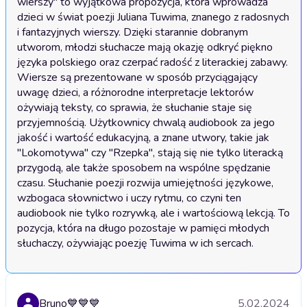
wierszy" to wyjątkowa propozycja, która wprowadza 
dzieci w świat poezji Juliana Tuwima, znanego z radosnych 
i fantazyjnych wierszy. Dzięki starannie dobranym 
utworom, młodzi słuchacze mają okazję odkryć piękno 
języka polskiego oraz czerpać radość z literackiej zabawy. 
Wiersze są prezentowane w sposób przyciągający 
uwagę dzieci, a różnorodne interpretacje lektorów 
ożywiają teksty, co sprawia, że słuchanie staje się 
przyjemnością. Użytkownicy chwalą audiobook za jego 
jakość i wartość edukacyjną, a znane utwory, takie jak 
"Lokomotywa" czy "Rzepka", stają się nie tylko literacką 
przygodą, ale także sposobem na wspólne spędzanie 
czasu. Słuchanie poezji rozwija umiejętności językowe, 
wzbogaca słownictwo i uczy rytmu, co czyni ten 
audiobook nie tylko rozrywką, ale i wartościową lekcją. To 
pozycja, która na długo pozostaje w pamięci młodych 
słuchaczy, ożywiając poezję Tuwima w ich sercach.
Bruno💙💙💙
5.02.2024