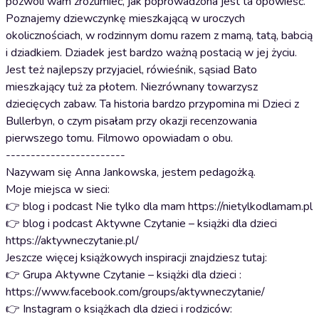
pozwoli wam zrozumieć, jak poprowadzona jest ta opowieść.
Poznajemy dziewczynkę mieszkającą w uroczych
okolicznościach, w rodzinnym domu razem z mamą, tatą, babcią
i dziadkiem. Dziadek jest bardzo ważną postacią w jej życiu.
Jest też najlepszy przyjaciel, rówieśnik, sąsiad Bato
mieszkający tuż za płotem. Niezrównany towarzysz
dziecięcych zabaw. Ta historia bardzo przypomina mi Dzieci z
Bullerbyn, o czym pisałam przy okazji recenzowania
pierwszego tomu. Filmowo opowiadam o obu.
------------------------
Nazywam się Anna Jankowska, jestem pedagożką.
Moje miejsca w sieci:
👉 blog i podcast Nie tylko dla mam https://nietylkodlamam.pl
👉 blog i podcast Aktywne Czytanie – książki dla dzieci
https://aktywneczytanie.pl/
Jeszcze więcej książkowych inspiracji znajdziesz tutaj:
👉 Grupa Aktywne Czytanie – książki dla dzieci :
https://www.facebook.com/groups/aktywneczytanie/
👉 Instagram o książkach dla dzieci i rodziców: