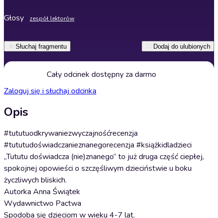
Głosy
zespół lektorów
Słuchaj fragmentu
Dodaj do ulubionych
Cały odcinek dostępny za darmo
Zaloguj się i słuchaj odcinka
Opis
#tututuodkrywaniezwyczajnośćrecenzja
#tututudoświadczanieznanegorecenzja #książkidladzieci
„Tututu doświadcza (nie)znanego” to już druga część ciepłej,
spokojnej opowieści o szczęśliwym dzieciństwie u boku
życzliwych bliskich.
Autorka Anna Świątek
Wydawnictwo Pactwa
Spodoba się dzieciom w wieku 4-7 lat.