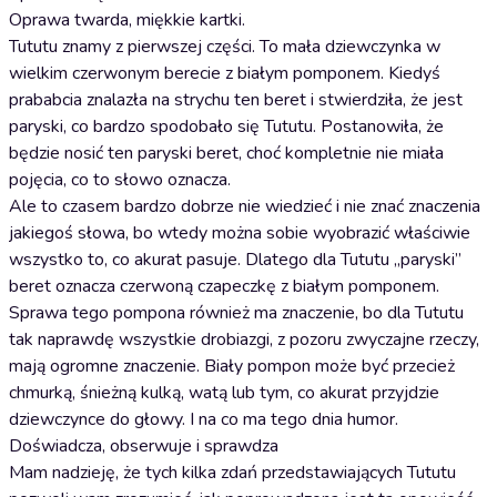
Oprawa twarda, miękkie kartki.
Tututu znamy z pierwszej części. To mała dziewczynka w
wielkim czerwonym berecie z białym pomponem. Kiedyś
prababcia znalazła na strychu ten beret i stwierdziła, że jest
paryski, co bardzo spodobało się Tututu. Postanowiła, że
będzie nosić ten paryski beret, choć kompletnie nie miała
pojęcia, co to słowo oznacza.
Ale to czasem bardzo dobrze nie wiedzieć i nie znać znaczenia
jakiegoś słowa, bo wtedy można sobie wyobrazić właściwie
wszystko to, co akurat pasuje. Dlatego dla Tututu „paryski”
beret oznacza czerwoną czapeczkę z białym pomponem.
Sprawa tego pompona również ma znaczenie, bo dla Tututu
tak naprawdę wszystkie drobiazgi, z pozoru zwyczajne rzeczy,
mają ogromne znaczenie. Biały pompon może być przecież
chmurką, śnieżną kulką, watą lub tym, co akurat przyjdzie
dziewczynce do głowy. I na co ma tego dnia humor.
Doświadcza, obserwuje i sprawdza
Mam nadzieję, że tych kilka zdań przedstawiających Tututu