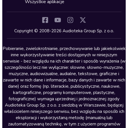
Horror
Wszystkie aplikacje
Inne języki
Komedia
Kryminały
Copyright © 2008-2026 Audioteka Group Sp. z o.o.
Lektury szkolne
Literatura anglojęzyczna
Pobieranie, zwielokrotnianie, przechowywanie lub jakiekolwiek
inne wykorzystywanie treści dostępnych w niniejszym
Literatura faktu
serwisie - bez względu na ich charakter i sposób wyrażenia (w
szczególności lecz nie wyłącznie: słowne, słowno-muzyczne,
Literatura obyczajowa
muzyczne, audiowizualne, audialne, tekstowe, graficzne i
Literatura piękna obca
zawarte w nich dane i informacje, bazy danych i zawarte w nich
dane) oraz formę (np. literackie, publicystyczne, naukowe,
Literatura piękna polska
kartograficzne, programy komputerowe, plastyczne,
Nagrania relaksacyjne
fotograficzne) wymaga uprzedniej i jednoznacznej zgody
Audioteka Group Sp. z o.o. z siedzibą w Warszawie, będącej
Nauka języków
właścicielem niniejszego serwisu, bez względu na sposób ich
Nauki humanistyczne
eksploracji i wykorzystaną metodę (manualną lub
zautomatyzowaną technikę, w tym z użyciem programów
Podcasty i audycje