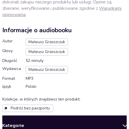
dokonali zakupu naszego produktu lub usługi. Opinie są
zbierane, weryfikowane i publikowane zgodnie z
Warunkami
opiniowania
.
Informacje o audiobooku
Autor
Mateusz Grzeszczuk
Głosy
Mateusz Grzeszczuk
Długość
52 minuty
Wydawca
Mateusz Grzeszczuk
Format
MP3
Język
Polski
Kolekcje, w których znajdziesz ten produkt
:
Podróż bez paszportu
Kategorie