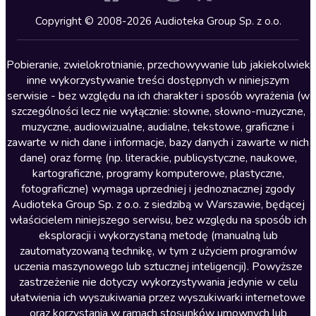
Kryminały
Copyright © 2008-2026 Audioteka Group Sp. z o.o.
Lektury szkolne
Literatura anglojęzyczna
Pobieranie, zwielokrotnianie, przechowywanie lub jakiekolwiek
inne wykorzystywanie treści dostępnych w niniejszym
Literatura faktu
serwisie - bez względu na ich charakter i sposób wyrażenia (w
szczególności lecz nie wyłącznie: słowne, słowno-muzyczne,
Literatura obyczajowa
muzyczne, audiowizualne, audialne, tekstowe, graficzne i
Literatura piękna obca
zawarte w nich dane i informacje, bazy danych i zawarte w nich
dane) oraz formę (np. literackie, publicystyczne, naukowe,
Literatura piękna polska
kartograficzne, programy komputerowe, plastyczne,
Nagrania relaksacyjne
fotograficzne) wymaga uprzedniej i jednoznacznej zgody
Audioteka Group Sp. z o.o. z siedzibą w Warszawie, będącej
Nauka języków
właścicielem niniejszego serwisu, bez względu na sposób ich
Nauki humanistyczne
eksploracji i wykorzystaną metodę (manualną lub
zautomatyzowaną technikę, w tym z użyciem programów
Podcasty i audycje
uczenia maszynowego lub sztucznej inteligencji). Powyższe
Polityka
zastrzeżenie nie dotyczy wykorzystywania jedynie w celu
ułatwienia ich wyszukiwania przez wyszukiwarki internetowe
Prasa
oraz korzystania w ramach stosunków umownych lub