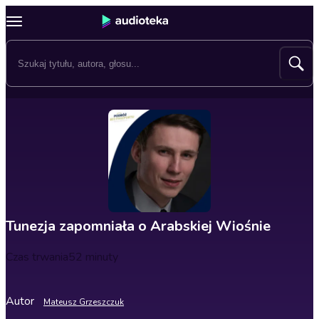
Tunezja zapomniała o Arabskiej Wiośnie
Czas trwania
52 minuty
Autor
Mateusz Grzeszczuk