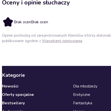
Oceny i opinie słuchaczy
Brak ocen
Brak ocen
Opinie pochodzą od zarejestrowanych Klientów, którzy dokonali 
publikowane zgodnie z
Warunkami opiniowania
.
Kategorie
Nowości
Dla młodzieży
Oferty specjalne
Erotyczne
Bestsellery
Fantastyka