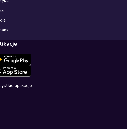
ityka
sa
gia
mans
likacje
ystkie aplikacje