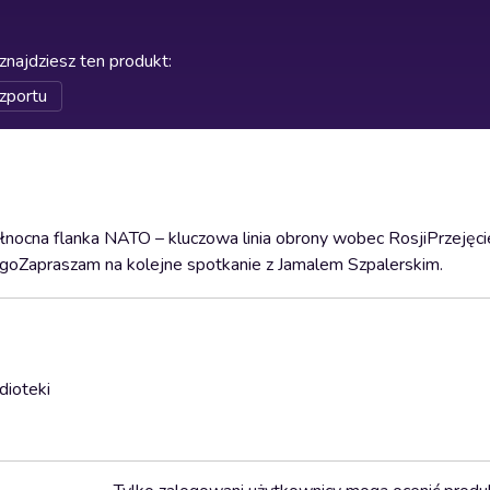
znajdziesz ten produkt
:
zportu
nocna flanka NATO – kluczowa linia obrony wobec RosjiPrzejęci
egoZapraszam na kolejne spotkanie z Jamalem Szpalerskim.
dioteki