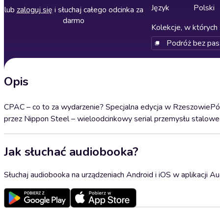
Język
Polski
lub
zaloguj się
i słuchaj całego odcinka za
darmo
Kolekcje, w których 
Podróż bez pas
Opis
CPAC – co to za wydarzenie? Specjalna edycja w RzeszowiePół
przez Nippon Steel – wieloodcinkowy serial przemysłu stalow
Jak słuchać audiobooka?
Słuchaj audiobooka na urządzeniach Android i iOS w aplikacji Au