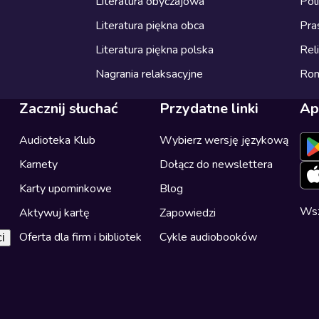
Literatura obyczajowa
Pol
Literatura piękna obca
Pra
Literatura piękna polska
Reli
Nagrania relaksacyjne
Ro
Zacznij słuchać
Przydatne linki
Ap
Audioteka Klub
Wybierz wersję językową
Karnety
Dołącz do newslettera
Karty upominkowe
Blog
Wsz
Aktywuj kartę
Zapowiedzi
Oferta dla firm i bibliotek
Cykle audiobooków
i