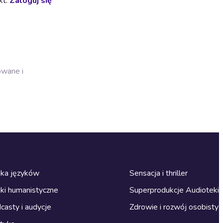
kt.
Zaloguj się
owane i
ka języków
Sensacja i thriller
ki humanistyczne
Superprodukcje Audioteki
casty i audycje
Zdrowie i rozwój osobisty