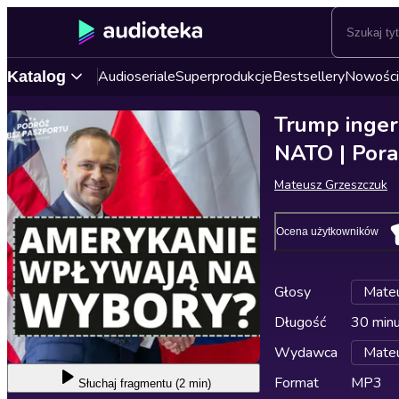
Audioseriale
Superprodukcje
Bestsellery
Nowości
Katalog
Trump inger
NATO | Pora
Mateusz Grzeszczuk
Ocena użytkowników
Głosy
Mateu
Długość
30 min
Wydawca
Mateu
Format
MP3
Słuchaj
fragmentu (2 min)