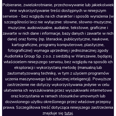
Literatura anglojęzyczna
Pobieranie, zwielokrotnianie, przechowywanie lub jakiekolwiek
inne wykorzystywanie treści dostępnych w niniejszym
Literatura faktu
serwisie - bez względu na ich charakter i sposób wyrażenia (w
szczególności lecz nie wyłącznie: słowne, słowno-muzyczne,
Literatura obyczajowa
muzyczne, audiowizualne, audialne, tekstowe, graficzne i
Literatura piękna obca
zawarte w nich dane i informacje, bazy danych i zawarte w nich
dane) oraz formę (np. literackie, publicystyczne, naukowe,
Literatura piękna polska
kartograficzne, programy komputerowe, plastyczne,
Nagrania relaksacyjne
fotograficzne) wymaga uprzedniej i jednoznacznej zgody
Audioteka Group Sp. z o.o. z siedzibą w Warszawie, będącej
Nauka języków
właścicielem niniejszego serwisu, bez względu na sposób ich
Nauki humanistyczne
eksploracji i wykorzystaną metodę (manualną lub
zautomatyzowaną technikę, w tym z użyciem programów
Podcasty i audycje
uczenia maszynowego lub sztucznej inteligencji). Powyższe
Polityka
zastrzeżenie nie dotyczy wykorzystywania jedynie w celu
ułatwienia ich wyszukiwania przez wyszukiwarki internetowe
Prasa
oraz korzystania w ramach stosunków umownych lub
Religia
dozwolonego użytku określonego przez właściwe przepisy
prawa. Szczegółowa treść dotycząca niniejszego zastrzeżenia
Romans
znajduje się
tutaj
.