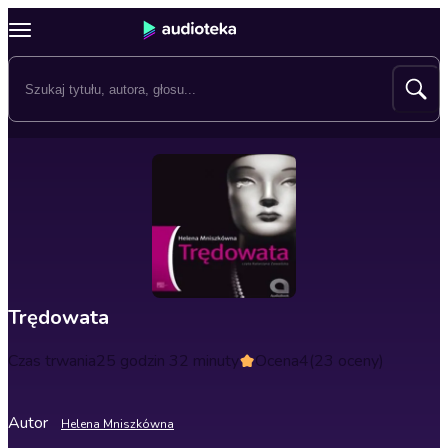
Trędowata
Czas trwania
25 godzin 32 minuty
Ocena
4
(23 oceny)
Autor
Helena Mniszkówna