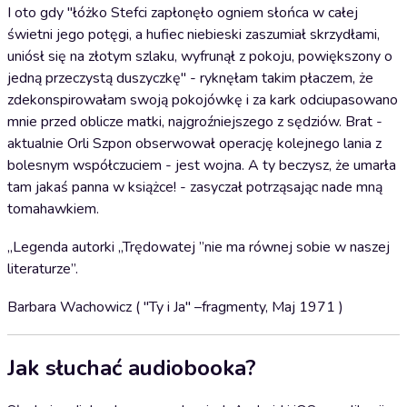
I oto gdy "łóżko Stefci zapłonęło ogniem słońca w całej
świetni jego potęgi, a hufiec niebieski zaszumiał skrzydłami,
uniósł się na złotym szlaku, wyfrunął z pokoju, powiększony o
jedną przeczystą duszyczkę" - ryknęłam takim płaczem, że
zdekonspirowałam swoją pokojówkę i za kark odciupasowano
mnie przed oblicze matki, najgroźniejszego z sędziów. Brat -
aktualnie Orli Szpon obserwował operację kolejnego lania z
bolesnym współczuciem - jest wojna. A ty beczysz, że umarła
tam jakaś panna w książce! - zasyczał potrząsając nade mną
tomahawkiem.
„Legenda autorki „Trędowatej ”nie ma równej sobie w naszej
literaturze”.
Barbara Wachowicz ( "Ty i Ja" –fragmenty, Maj 1971 )
Jak słuchać audiobooka?