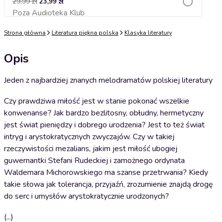
29,99 zł
23,99 zł
Poza Audioteka Klub
Dodaj do koszyka
Najniższa cena z ostatnich 30 dni przed obniżką:
Strona główna
Literatura piękna polska
Klasyka literatury
29,99 zł
Opis
Jeden z najbardziej znanych melodramatów polskiej literatury
Czy prawdziwa miłość jest w stanie pokonać wszelkie
konwenanse? Jak bardzo bezlitosny, obłudny, hermetyczny
jest świat pieniędzy i dobrego urodzenia? Jest to też świat
intryg i arystokratycznych zwyczajów. Czy w takiej
rzeczywistości mezalians, jakim jest miłość ubogiej
guwernantki Stefani Rudeckiej i zamożnego ordynata
Waldemara Michorowskiego ma szanse przetrwania? Kiedy
takie słowa jak tolerancja, przyjaźń, zrozumienie znajdą drogę
do serc i umysłów arystokratycznie urodzonych?
(...)