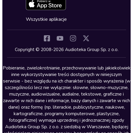
Zapowiedzi
Fantastyka
Cykle audiobooków
Horror
Wszystkie aplikacje
Inne języki
Komedia
Kryminały
Copyright © 2008-2026 Audioteka Group Sp. z o.o.
Lektury szkolne
Literatura anglojęzyczna
Pobieranie, zwielokrotnianie, przechowywanie lub jakiekolwiek
inne wykorzystywanie treści dostępnych w niniejszym
Literatura faktu
serwisie - bez względu na ich charakter i sposób wyrażenia (w
szczególności lecz nie wyłącznie: słowne, słowno-muzyczne,
Literatura obyczajowa
muzyczne, audiowizualne, audialne, tekstowe, graficzne i
Literatura piękna obca
zawarte w nich dane i informacje, bazy danych i zawarte w nich
dane) oraz formę (np. literackie, publicystyczne, naukowe,
Literatura piękna polska
kartograficzne, programy komputerowe, plastyczne,
Nagrania relaksacyjne
fotograficzne) wymaga uprzedniej i jednoznacznej zgody
Audioteka Group Sp. z o.o. z siedzibą w Warszawie, będącej
Nauka języków