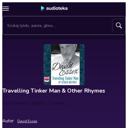
Travelling Tinker Man & Other Rhymes
Czas trwania
2 godziny 1 minuta
Autor
David Essex