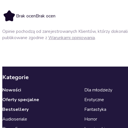
Brak ocen
Brak ocen
Opinie pochodzą od zarejestrowanych Klientów, którzy dokonali 
publikowane zgodnie z
Warunkami opiniowania
.
Kategorie
Nowości
Dla młodzieży
Oferty specjalne
Erotyczne
Bestsellery
Fantastyka
Audioseriale
Horror