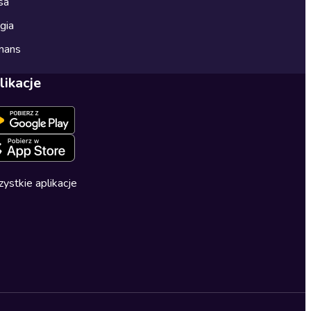
sa
gia
mans
likacje
ystkie aplikacje