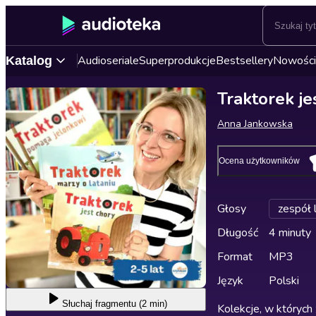
Audioseriale
Superprodukcje
Bestsellery
Nowości
Katalog
Traktorek j
Anna Jankowska
Ocena użytkowników
Głosy
zespół 
Długość
4 minuty
Format
MP3
Język
Polski
Słuchaj
fragmentu (2 min)
Kolekcje, w których 