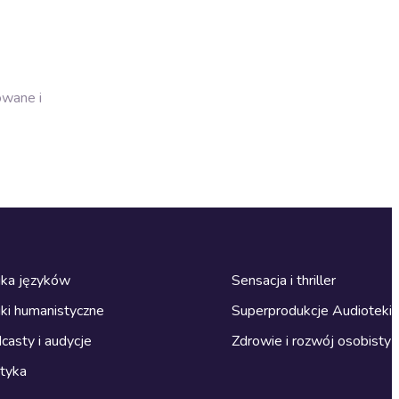
owane i
ka języków
Sensacja i thriller
ki humanistyczne
Superprodukcje Audioteki
casty i audycje
Zdrowie i rozwój osobisty
ityka