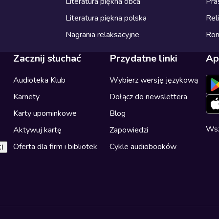
Literatura piękna obca
Pra
Literatura piękna polska
Reli
Nagrania relaksacyjne
Ro
Zacznij słuchać
Przydatne linki
Ap
Audioteka Klub
Wybierz wersję językową
Karnety
Dołącz do newslettera
Karty upominkowe
Blog
Wsz
Aktywuj kartę
Zapowiedzi
Oferta dla firm i bibliotek
Cykle audiobooków
i