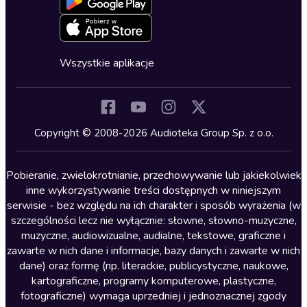
Oferta dla firm i bibliotek
Deklaracja dostępności
Erotyczne
Zapowiedzi
Fantastyka
Cykle audiobooków
Horror
Wszystkie aplikacje
Inne języki
Komedia
Kryminały
Copyright © 2008-2026 Audioteka Group Sp. z o.o.
Lektury szkolne
Literatura anglojęzyczna
Pobieranie, zwielokrotnianie, przechowywanie lub jakiekolwiek
inne wykorzystywanie treści dostępnych w niniejszym
Literatura faktu
serwisie - bez względu na ich charakter i sposób wyrażenia (w
szczególności lecz nie wyłącznie: słowne, słowno-muzyczne,
Literatura obyczajowa
muzyczne, audiowizualne, audialne, tekstowe, graficzne i
Literatura piękna obca
zawarte w nich dane i informacje, bazy danych i zawarte w nich
dane) oraz formę (np. literackie, publicystyczne, naukowe,
Literatura piękna polska
kartograficzne, programy komputerowe, plastyczne,
Nagrania relaksacyjne
fotograficzne) wymaga uprzedniej i jednoznacznej zgody