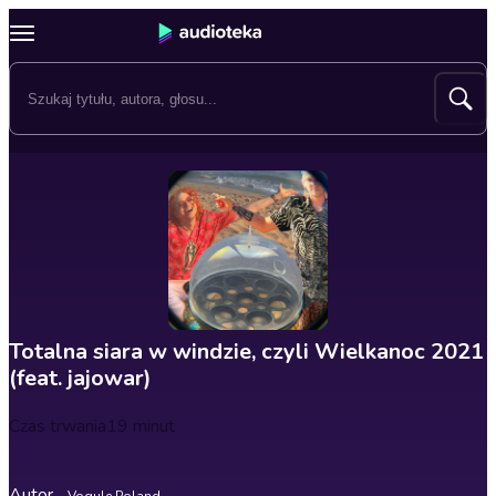
Totalna siara w windzie, czyli Wielkanoc 2021
(feat. jajowar)
Czas trwania
19 minut
Autor