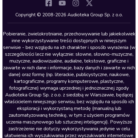
Komedia
Kryminały
Copyright © 2008-2026 Audioteka Group Sp. z o.o.
Lektury szkolne
Literatura anglojęzyczna
Pobieranie, zwielokrotnianie, przechowywanie lub jakiekolwiek
inne wykorzystywanie treści dostępnych w niniejszym
Literatura faktu
serwisie - bez względu na ich charakter i sposób wyrażenia (w
szczególności lecz nie wyłącznie: słowne, słowno-muzyczne,
Literatura obyczajowa
muzyczne, audiowizualne, audialne, tekstowe, graficzne i
Literatura piękna obca
zawarte w nich dane i informacje, bazy danych i zawarte w nich
dane) oraz formę (np. literackie, publicystyczne, naukowe,
Literatura piękna polska
kartograficzne, programy komputerowe, plastyczne,
Nagrania relaksacyjne
fotograficzne) wymaga uprzedniej i jednoznacznej zgody
Audioteka Group Sp. z o.o. z siedzibą w Warszawie, będącej
Nauka języków
właścicielem niniejszego serwisu, bez względu na sposób ich
Nauki humanistyczne
eksploracji i wykorzystaną metodę (manualną lub
zautomatyzowaną technikę, w tym z użyciem programów
Podcasty i audycje
uczenia maszynowego lub sztucznej inteligencji). Powyższe
Polityka
zastrzeżenie nie dotyczy wykorzystywania jedynie w celu
ułatwienia ich wyszukiwania przez wyszukiwarki internetowe