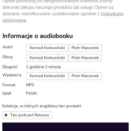
Opinie pochodzą od zarejestrowanych Klientów, którzy
dokonali zakupu naszego produktu lub usługi. Opinie są
zbierane, weryfikowane i publikowane zgodnie z
Warunkami
opiniowania
.
Informacje o audiobooku
Autor
Konrad Korkosiński
Piotr Maszorek
Głosy
Konrad Korkosiński
Piotr Maszorek
Długość
1 godzina 2 minuty
Wydawca
Konrad Korkosiński
Piotr Maszorek
Format
MP3
Język
Polski
Kolekcje, w których znajdziesz ten produkt
:
Ten podcast filmowy