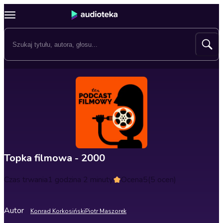
Topka filmowa - 2000
Czas trwania
1 godzina 2 minuty
Ocena
5
(5 ocen)
Autor
Konrad Korkosiński
Piotr Maszorek