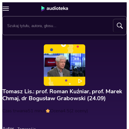
Tomasz Lis.: prof. Roman Kuźniar, prof. Marek
Chmaj, dr Bogusław Grabowski (24.09)
Czas trwania
51 minut
Ocena
4.5
(2 oceny)
Autor