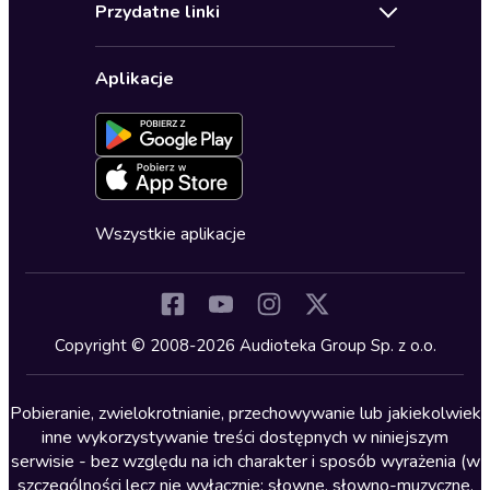
Biografie
Przydatne linki
Karnety
Polityka prywatności
Biznes, marketing, ekonomia
Wybierz wersję językową
Karty upominkowe
Ustawienia prywatności
Dla dzieci
Aplikacje
Dołącz do newslettera
Aktywuj kartę
Formularz zgłaszania nielegalnych treści
Dla młodzieży
Blog
Oferta dla firm i bibliotek
Deklaracja dostępności
Erotyczne
Zapowiedzi
Fantastyka
Cykle audiobooków
Horror
Wszystkie aplikacje
Inne języki
Komedia
Kryminały
Copyright © 2008-2026 Audioteka Group Sp. z o.o.
Lektury szkolne
Literatura anglojęzyczna
Pobieranie, zwielokrotnianie, przechowywanie lub jakiekolwiek
inne wykorzystywanie treści dostępnych w niniejszym
Literatura faktu
serwisie - bez względu na ich charakter i sposób wyrażenia (w
szczególności lecz nie wyłącznie: słowne, słowno-muzyczne,
Literatura obyczajowa