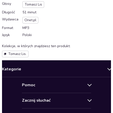
Głosy
Tomasz Lis
Długość
51 minut
Wydawca
Onet.pl
Format
MP3
Język
Polski
Kolekcje, w których znajdziesz ten produkt
:
Tomasz Lis.
Kategorie
Nowości
Pomoc
Oferty specjalne
Kontakt
Bestsellery
Zacznij słuchać
Pomoc
Audioseriale
Audioteka Klub
Regulamin