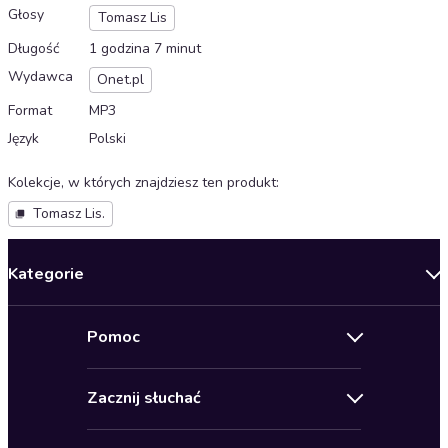
Głosy
Tomasz Lis
Długość
1 godzina 7 minut
Wydawca
Onet.pl
Format
MP3
Język
Polski
Kolekcje, w których znajdziesz ten produkt
:
Tomasz Lis.
Kategorie
Nowości
Pomoc
Oferty specjalne
Kontakt
Bestsellery
Zacznij słuchać
Pomoc
Audioseriale
Audioteka Klub
Regulamin