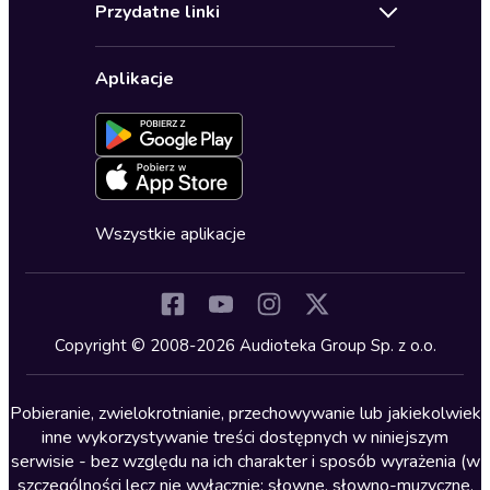
Biografie
Przydatne linki
Karnety
Polityka prywatności
Biznes, marketing, ekonomia
Wybierz wersję językową
Karty upominkowe
Ustawienia prywatności
Dla dzieci
Aplikacje
Dołącz do newslettera
Aktywuj kartę
Formularz zgłaszania nielegalnych treści
Dla młodzieży
Blog
Oferta dla firm i bibliotek
Deklaracja dostępności
Erotyczne
Zapowiedzi
Fantastyka
Cykle audiobooków
Horror
Wszystkie aplikacje
Inne języki
Komedia
Kryminały
Copyright © 2008-2026 Audioteka Group Sp. z o.o.
Lektury szkolne
Literatura anglojęzyczna
Pobieranie, zwielokrotnianie, przechowywanie lub jakiekolwiek
inne wykorzystywanie treści dostępnych w niniejszym
Literatura faktu
serwisie - bez względu na ich charakter i sposób wyrażenia (w
szczególności lecz nie wyłącznie: słowne, słowno-muzyczne,
Literatura obyczajowa