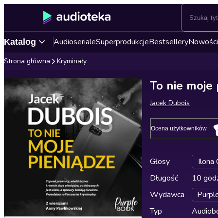
Audioseriale
Superprodukcje
Bestsellery
Nowości
Katalog
Strona główna
Kryminały
To nie moje 
Jacek Dubois
Ocena użytkowników
Głosy
Ilona
Długość
10 godz
Wydawca
Purpl
Typ
Audiobo