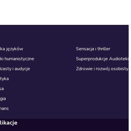
ka języków
Sensacja i thriller
ki humanistyczne
Superprodukcje Audioteki
casty i audycje
Zdrowie i rozwój osobisty
ityka
sa
gia
mans
likacje