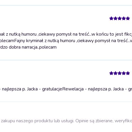
 z nutką humoru ,ciekawy pomysł na treść...w końcu to jest fikcja
polecam
Fajny kryminał z nutką humoru ,ciekawy pomysł na treść...
ardzo dobra narracja..polecam
ajlepsza p. Jacka - gratulacje
Rewelacja - najlepsza p. Jacka - g
zakupu naszego produktu lub usługi. Opinie są zbierane, weryfik