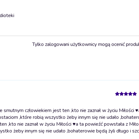
dioteki
Tylko zalogowani użytkownicy mogą ocenić produ
 smutnym człowiekiem jest ten ,kto nie zaznał w życiu Miłości ♥
postaciom ,które robią wszystko żeby innym się nie udało ,bohate
n ,kto nie zaznał w życiu Miłości ♥️a ta powieźć powstała z Miłoś
stko żeby innym się nie udało ,bohaterowie będą żyli długo i szcz