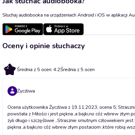
Jak słuchać audiobooka?
Słuchaj audiobooka na urządzeniach Android i iOS w aplikacji Au
Oceny i opinie słuchaczy
4.2
Średnia z 5 ocen: 4.2
Średnia z 5 ocen
Życzliwa
Ocena użytkownika Życzliwa z 19.11.2023, ocena 5; Strasznie
powstała z Miłości i jest piękna ,a bajki,no cóż wbrew złym 
żyli długo i szczęśliwie ..
Strasznie smutnym człowiekiem jest te
piękna ,a bajki,no cóż wbrew złym postaciom ,które robią wszy