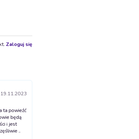
kt.
Zaloguj się
19.11.2023
️a ta powieźć
rowie będą
ci i jest
ęśliwie ..