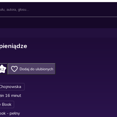
pieniądze
Dodaj do ulubionych
4,2
 Chojnowska
in 16 minut
e Book
ok - pełny