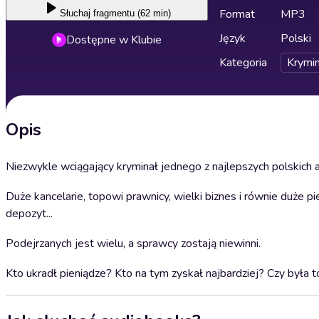
Format
MP3
Słuchaj
fragmentu (62 min)
Język
Polski
Dostępne w Klubie
Kategoria
Krymin
Opis
Niezwykle wciągający kryminał jednego z najlepszych polskich 
Duże kancelarie, topowi prawnicy, wielki biznes i równie duże pie
depozyt...
Podejrzanych jest wielu, a sprawcy zostają niewinni.
Kto ukradł pieniądze? Kto na tym zyskał najbardziej? Czy była t