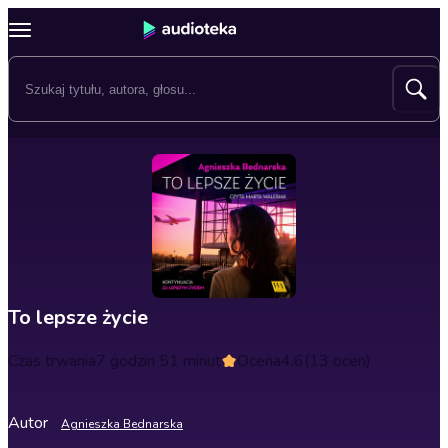
To lepsze życie
Czas trwania
7 godzin 51 minut
Ocena
4.6
(13 ocen)
Autor
Agnieszka Bednarska