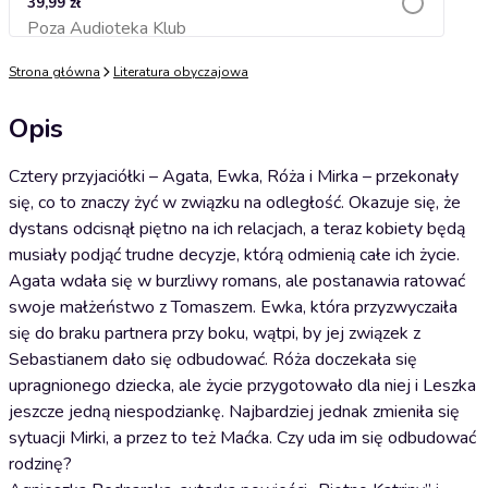
39,99 zł
Poza Audioteka Klub
Dodaj do koszyka
Strona główna
Literatura obyczajowa
Opis
Cztery przyjaciółki – Agata, Ewka, Róża i Mirka – przekonały
się, co to znaczy żyć w związku na odległość. Okazuje się, że
dystans odcisnął piętno na ich relacjach, a teraz kobiety będą
musiały podjąć trudne decyzje, którą odmienią całe ich życie.
Agata wdała się w burzliwy romans, ale postanawia ratować
swoje małżeństwo z Tomaszem. Ewka, która przyzwyczaiła
się do braku partnera przy boku, wątpi, by jej związek z
Sebastianem dało się odbudować. Róża doczekała się
upragnionego dziecka, ale życie przygotowało dla niej i Leszka
jeszcze jedną niespodziankę. Najbardziej jednak zmieniła się
sytuacji Mirki, a przez to też Maćka. Czy uda im się odbudować
rodzinę?