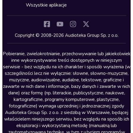
Horror
Wszystkie aplikacje
Inne języki
Komedia
Kryminały
Copyright © 2008-2026 Audioteka Group Sp. z o.o.
Lektury szkolne
Literatura anglojęzyczna
Pobieranie, zwielokrotnianie, przechowywanie lub jakiekolwiek
inne wykorzystywanie treści dostępnych w niniejszym
Literatura faktu
serwisie - bez względu na ich charakter i sposób wyrażenia (w
szczególności lecz nie wyłącznie: słowne, słowno-muzyczne,
Literatura obyczajowa
muzyczne, audiowizualne, audialne, tekstowe, graficzne i
Literatura piękna obca
zawarte w nich dane i informacje, bazy danych i zawarte w nich
dane) oraz formę (np. literackie, publicystyczne, naukowe,
Literatura piękna polska
kartograficzne, programy komputerowe, plastyczne,
Nagrania relaksacyjne
fotograficzne) wymaga uprzedniej i jednoznacznej zgody
Audioteka Group Sp. z o.o. z siedzibą w Warszawie, będącej
Nauka języków
właścicielem niniejszego serwisu, bez względu na sposób ich
Nauki humanistyczne
eksploracji i wykorzystaną metodę (manualną lub
zautomatyzowaną technikę, w tym z użyciem programów