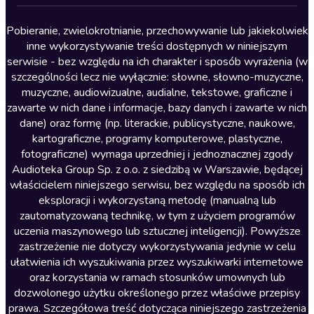
Lektury szkolne
Literatura anglojęzyczna
Pobieranie, zwielokrotnianie, przechowywanie lub jakiekolwiek
inne wykorzystywanie treści dostępnych w niniejszym
Literatura faktu
serwisie - bez względu na ich charakter i sposób wyrażenia (w
szczególności lecz nie wyłącznie: słowne, słowno-muzyczne,
Literatura obyczajowa
muzyczne, audiowizualne, audialne, tekstowe, graficzne i
Literatura piękna obca
zawarte w nich dane i informacje, bazy danych i zawarte w nich
dane) oraz formę (np. literackie, publicystyczne, naukowe,
Literatura piękna polska
kartograficzne, programy komputerowe, plastyczne,
Nagrania relaksacyjne
fotograficzne) wymaga uprzedniej i jednoznacznej zgody
Audioteka Group Sp. z o.o. z siedzibą w Warszawie, będącej
Nauka języków
właścicielem niniejszego serwisu, bez względu na sposób ich
Nauki humanistyczne
eksploracji i wykorzystaną metodę (manualną lub
zautomatyzowaną technikę, w tym z użyciem programów
Podcasty i audycje
uczenia maszynowego lub sztucznej inteligencji). Powyższe
Polityka
zastrzeżenie nie dotyczy wykorzystywania jedynie w celu
ułatwienia ich wyszukiwania przez wyszukiwarki internetowe
Prasa
oraz korzystania w ramach stosunków umownych lub
Religia
dozwolonego użytku określonego przez właściwe przepisy
prawa. Szczegółowa treść dotycząca niniejszego zastrzeżenia