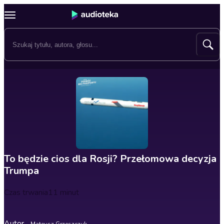
To będzie cios dla Rosji? Przełomowa decyzja
Trumpa
Czas trwania
11 minut
Autor