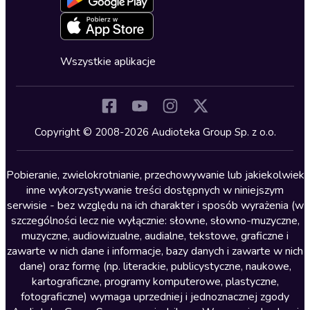
Oferta dla firm i bibliotek
Deklaracja dostępności
Erotyczne
Zapowiedzi
Fantastyka
Cykle audiobooków
Horror
Wszystkie aplikacje
Inne języki
Komedia
Kryminały
Copyright © 2008-2026 Audioteka Group Sp. z o.o.
Lektury szkolne
Literatura anglojęzyczna
Pobieranie, zwielokrotnianie, przechowywanie lub jakiekolwiek
inne wykorzystywanie treści dostępnych w niniejszym
Literatura faktu
serwisie - bez względu na ich charakter i sposób wyrażenia (w
szczególności lecz nie wyłącznie: słowne, słowno-muzyczne,
Literatura obyczajowa
muzyczne, audiowizualne, audialne, tekstowe, graficzne i
Literatura piękna obca
zawarte w nich dane i informacje, bazy danych i zawarte w nich
dane) oraz formę (np. literackie, publicystyczne, naukowe,
Literatura piękna polska
kartograficzne, programy komputerowe, plastyczne,
Nagrania relaksacyjne
fotograficzne) wymaga uprzedniej i jednoznacznej zgody