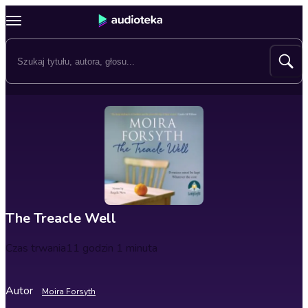
The Treacle Well
Czas trwania
11 godzin 1 minuta
Autor
Moira Forsyth