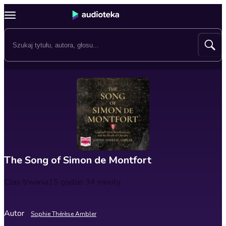
The Song of Simon de Montfort
Czas trwania
15 godzin 34 minuty
Autor
Sophie Thérèse Ambler