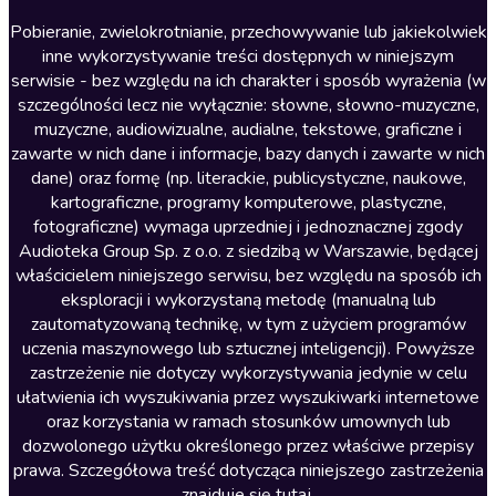
Literatura anglojęzyczna
Pobieranie, zwielokrotnianie, przechowywanie lub jakiekolwiek
inne wykorzystywanie treści dostępnych w niniejszym
Literatura faktu
serwisie - bez względu na ich charakter i sposób wyrażenia (w
szczególności lecz nie wyłącznie: słowne, słowno-muzyczne,
Literatura obyczajowa
muzyczne, audiowizualne, audialne, tekstowe, graficzne i
Literatura piękna obca
zawarte w nich dane i informacje, bazy danych i zawarte w nich
dane) oraz formę (np. literackie, publicystyczne, naukowe,
Literatura piękna polska
kartograficzne, programy komputerowe, plastyczne,
Nagrania relaksacyjne
fotograficzne) wymaga uprzedniej i jednoznacznej zgody
Audioteka Group Sp. z o.o. z siedzibą w Warszawie, będącej
Nauka języków
właścicielem niniejszego serwisu, bez względu na sposób ich
Nauki humanistyczne
eksploracji i wykorzystaną metodę (manualną lub
zautomatyzowaną technikę, w tym z użyciem programów
Podcasty i audycje
uczenia maszynowego lub sztucznej inteligencji). Powyższe
Polityka
zastrzeżenie nie dotyczy wykorzystywania jedynie w celu
ułatwienia ich wyszukiwania przez wyszukiwarki internetowe
Prasa
oraz korzystania w ramach stosunków umownych lub
Religia
dozwolonego użytku określonego przez właściwe przepisy
prawa. Szczegółowa treść dotycząca niniejszego zastrzeżenia
Romans
znajduje się
tutaj
.