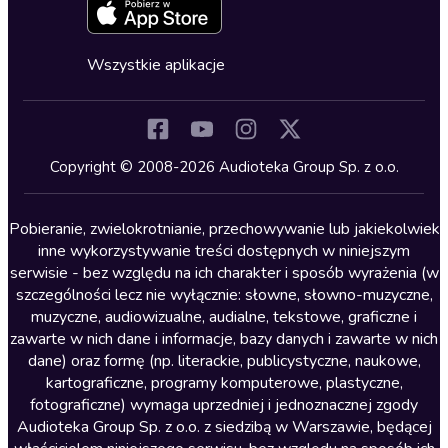
Zapowiedzi
Fantastyka
Cykle audiobooków
Horror
Wszystkie aplikacje
Inne języki
Komedia
Kryminały
Copyright © 2008-2026 Audioteka Group Sp. z o.o.
Lektury szkolne
Literatura anglojęzyczna
Pobieranie, zwielokrotnianie, przechowywanie lub jakiekolwiek
inne wykorzystywanie treści dostępnych w niniejszym
Literatura faktu
serwisie - bez względu na ich charakter i sposób wyrażenia (w
szczególności lecz nie wyłącznie: słowne, słowno-muzyczne,
Literatura obyczajowa
muzyczne, audiowizualne, audialne, tekstowe, graficzne i
Literatura piękna obca
zawarte w nich dane i informacje, bazy danych i zawarte w nich
dane) oraz formę (np. literackie, publicystyczne, naukowe,
Literatura piękna polska
kartograficzne, programy komputerowe, plastyczne,
Nagrania relaksacyjne
fotograficzne) wymaga uprzedniej i jednoznacznej zgody
Audioteka Group Sp. z o.o. z siedzibą w Warszawie, będącej
Nauka języków