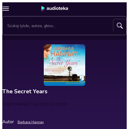
The Secret Years
Czas trwania
11 godzin 13 minut
Autor
Barbara Hannay