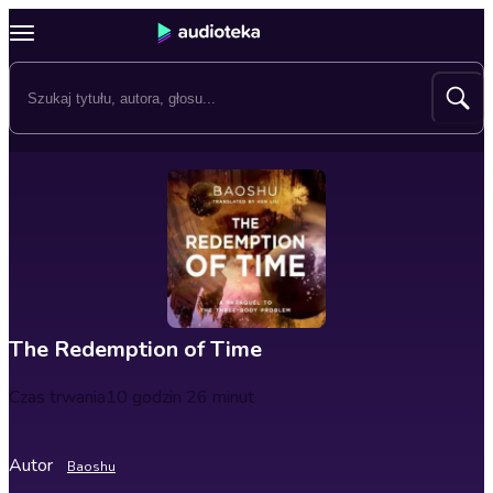
The Redemption of Time
Czas trwania
10 godzin 26 minut
Autor
Baoshu