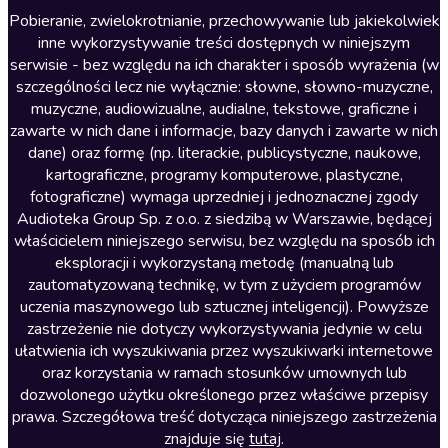
Literatura anglojęzyczna
Pobieranie, zwielokrotnianie, przechowywanie lub jakiekolwiek
inne wykorzystywanie treści dostępnych w niniejszym
Literatura faktu
serwisie - bez względu na ich charakter i sposób wyrażenia (w
szczególności lecz nie wyłącznie: słowne, słowno-muzyczne,
Literatura obyczajowa
muzyczne, audiowizualne, audialne, tekstowe, graficzne i
Literatura piękna obca
zawarte w nich dane i informacje, bazy danych i zawarte w nich
dane) oraz formę (np. literackie, publicystyczne, naukowe,
Literatura piękna polska
kartograficzne, programy komputerowe, plastyczne,
Nagrania relaksacyjne
fotograficzne) wymaga uprzedniej i jednoznacznej zgody
Audioteka Group Sp. z o.o. z siedzibą w Warszawie, będącej
Nauka języków
właścicielem niniejszego serwisu, bez względu na sposób ich
Nauki humanistyczne
eksploracji i wykorzystaną metodę (manualną lub
zautomatyzowaną technikę, w tym z użyciem programów
Podcasty i audycje
uczenia maszynowego lub sztucznej inteligencji). Powyższe
Polityka
zastrzeżenie nie dotyczy wykorzystywania jedynie w celu
ułatwienia ich wyszukiwania przez wyszukiwarki internetowe
Prasa
oraz korzystania w ramach stosunków umownych lub
Religia
dozwolonego użytku określonego przez właściwe przepisy
prawa. Szczegółowa treść dotycząca niniejszego zastrzeżenia
Romans
znajduje się
tutaj
.