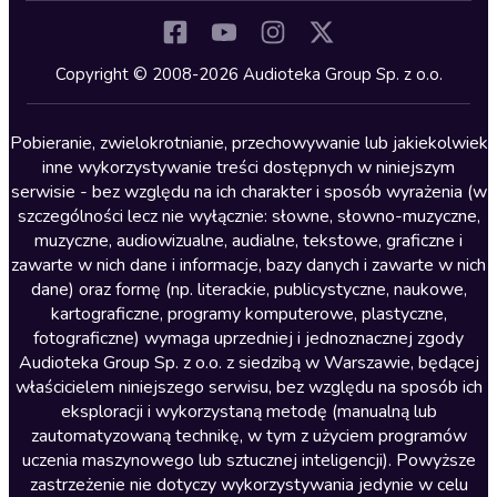
Komedia
Kryminały
Copyright © 2008-2026 Audioteka Group Sp. z o.o.
Lektury szkolne
Literatura anglojęzyczna
Pobieranie, zwielokrotnianie, przechowywanie lub jakiekolwiek
inne wykorzystywanie treści dostępnych w niniejszym
Literatura faktu
serwisie - bez względu na ich charakter i sposób wyrażenia (w
szczególności lecz nie wyłącznie: słowne, słowno-muzyczne,
Literatura obyczajowa
muzyczne, audiowizualne, audialne, tekstowe, graficzne i
Literatura piękna obca
zawarte w nich dane i informacje, bazy danych i zawarte w nich
dane) oraz formę (np. literackie, publicystyczne, naukowe,
Literatura piękna polska
kartograficzne, programy komputerowe, plastyczne,
Nagrania relaksacyjne
fotograficzne) wymaga uprzedniej i jednoznacznej zgody
Audioteka Group Sp. z o.o. z siedzibą w Warszawie, będącej
Nauka języków
właścicielem niniejszego serwisu, bez względu na sposób ich
Nauki humanistyczne
eksploracji i wykorzystaną metodę (manualną lub
zautomatyzowaną technikę, w tym z użyciem programów
Podcasty i audycje
uczenia maszynowego lub sztucznej inteligencji). Powyższe
Polityka
zastrzeżenie nie dotyczy wykorzystywania jedynie w celu