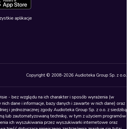
ystkie aplikacje
Copyright © 2008-2026 Audioteka Group Sp. z o.o.
sie - bez względu na ich charakter i sposób wyrażenia (w
nich dane i informacje, bazy danych i zawarte w nich dane) oraz
iej i jednoznacznej zgody Audioteka Group Sp. z o.o. z siedzibą
alną lub zautomatyzowaną technikę, w tym z użyciem programów
ienia ich wyszukiwania przez wyszukiwarki internetowe oraz
treść dotycząca niniejszego zastrzeżenia znajduje się
tutaj
.