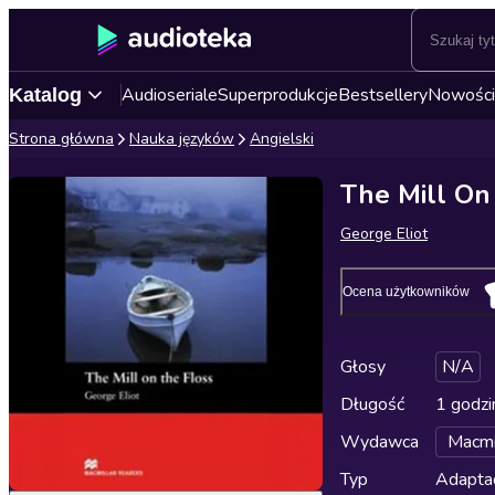
Audioseriale
Superprodukcje
Bestsellery
Nowości
Katalog
Strona główna
Nauka języków
Angielski
The Mill On
George Eliot
Ocena użytkowników
Głosy
N/A
Długość
1 godzi
Wydawca
Macmi
Typ
Adapta