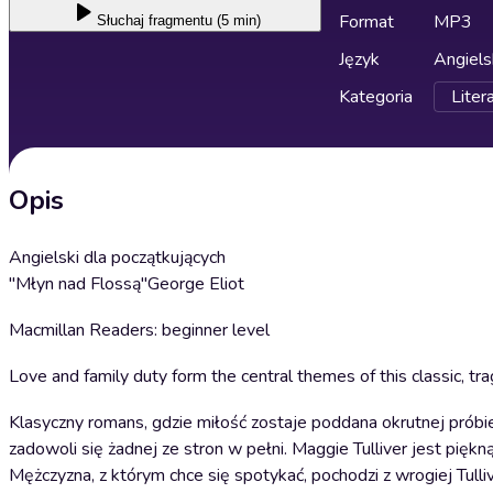
Format
MP3
Słuchaj
fragmentu (5 min)
Język
Angiels
Kategoria
Liter
Opis
Angielski dla początkujących
"Młyn nad Flossą"George Eliot
Macmillan Readers: beginner level
Love and family duty form the central themes of this classic, trag
Klasyczny romans, gdzie miłość zostaje poddana okrutnej próbie
zadowoli się żadnej ze stron w pełni. Maggie Tulliver jest piękną
Mężczyzna, z którym chce się spotykać, pochodzi z wrogiej Tul