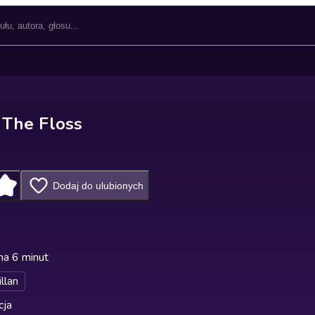
 The Floss
Dodaj do ulubionych
na 6 minut
llan
cja