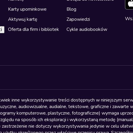
Karty upominkowe
Blog
Wsz
Aktywuj kartę
Zapowiedzi
Oferta dla firm i bibliotek
Cykle audiobooków
i
olwiek inne wykorzystywanie treści dostępnych w niniejszym serwi
yczne, audiowizualne, audialne, tekstowe, graficzne i zawarte w 
, programy komputerowe, plastyczne, fotograficzne) wymaga uprzedn
względu na sposób ich eksploracji i wykorzystaną metodę (manu
 zastrzeżenie nie dotyczy wykorzystywania jedynie w celu ułatw
żytku określonego przez właściwe przepisy prawa. Szczegółowa 