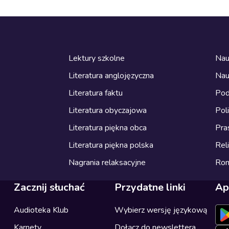
Lektury szkolne
Nau
Literatura anglojęzyczna
Nau
Literatura faktu
Pod
Literatura obyczajowa
Pol
Literatura piękna obca
Pra
Literatura piękna polska
Reli
Nagrania relaksacyjne
Ro
Zacznij słuchać
Przydatne linki
Ap
Audioteka Klub
Wybierz wersję językową
Karnety
Dołącz do newslettera