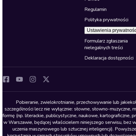
Regulamin
Polityka prywatności
Ustawienia prywatnośc
Formularz zgłaszania
nielegalnych treści
Deklaracja dostępności
Pobieranie, zwielokrotnianie, przechowywanie lub jakiek
szczególności lecz nie wyłącznie: słowne, słowno-muzyczne, muz
formę (np. literackie, publicystyczne, naukowe, kartograficzne
w Warszawie, będącej właścicielem niniejszego serwisu, bez 
uczenia maszynowego lub sztucznej inteligencji). Powyższe
korzystania w ramach stosunków umownych lub dozwolonego u