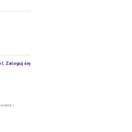
kt.
Zaloguj się
owane i